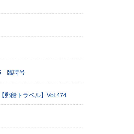
5 臨時号
トラベル】Vol.474