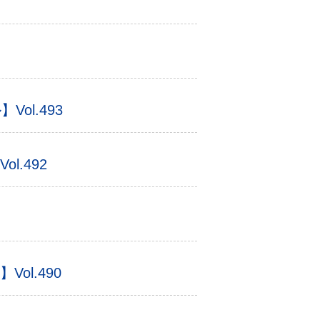
l.493
.492
l.490