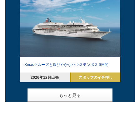
Xmasクルーズと煌びやかなハウステンボス 6日間
2026年12月出発
スタッフのイチ押し
もっと見る
Facebook
X(旧Twitter)
クルーズ
郵船トラベル
音楽・美術の旅
音楽・美術の旅
感動への旅