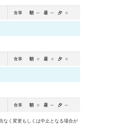
食事
朝
昼
夕
食事
朝
昼
夕
食事
朝
昼
夕
告なく変更もしくは中止となる場合が