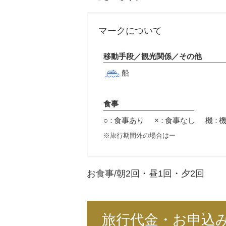
マークについて
移動手段／観光関係／その他
船
食事
○：
食事あり
×：
食事なし
機：
旅行期間外の場合はー
お食事/朝
2
回・昼
1
回・夕
2
回
旅行代金・お申込