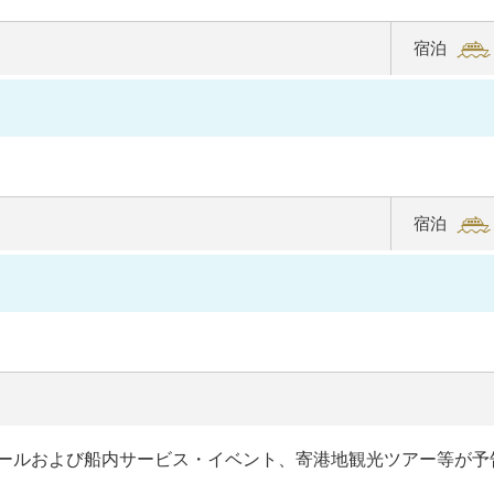
ー付き、
宿泊
6つのダ
イニン
グな
ど、お
一人お
宿泊
ひとり
に“最幸
の時
間”を。
2025年夏
に処女航
ールおよび船内サービス・イベント、寄港地観光ツアー等が予
海を迎え