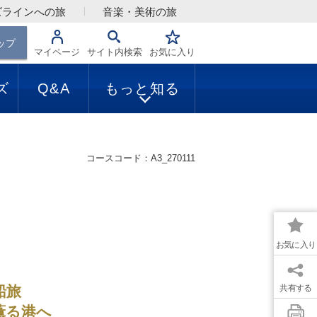
ズラインへの旅
音楽・美術の旅
ップ
マイページ
サイト内検索
お気に入り
ズ
Q&A
もっと知る
コースコード：A3_270111
お気に入り
船旅
共有する
薫る港へ