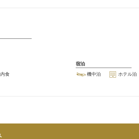
ました。
心からく
つろいで
いただけ
る居住性
を重視し
た船内で
特別な洋
宿泊
上体験を
機内食
機中泊
ホテル泊
お届けい
たしま
す。
飛
鳥
Ⅲ
の
み
詳