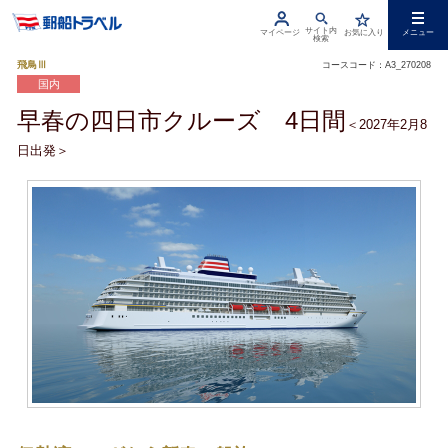
サイト内
マイページ
お気に入り
メニュー
検索
飛鳥Ⅲ
コースコード：A3_270208
国内
早春の四日市クルーズ 4日間
＜2027年2月8
日出発＞