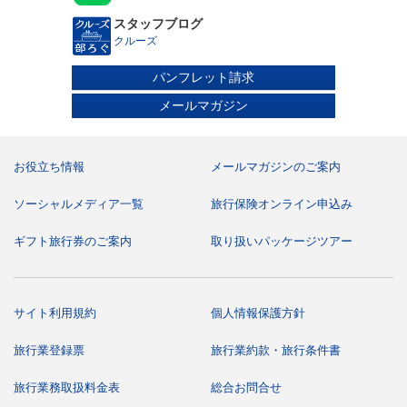
妊娠中の方はお申し込み時またはお早目にお申し出くださ
スタッフブログ
い。運航会社指定の診断書および承諾書を提出いただきま
す。
クルーズ
車いすなどの器具をご利用になっている方や心身に障がい
のある方、身体障がい者補助犬（盲導犬、聴導犬、介助
パンフレット請求
犬）をお連れの方はお申し込み時にお申し出ください。ま
た、車いすをご利用の方については、船内および港での乗
メールマガジン
下船におけるお客様の安全確保の観点から、いくつかの制
限を設けております。つきましては、お申し込み前に飛鳥
クルーズホームページ掲載の「飛鳥Ⅲ 車いすご利用のお客
様へ」のご案内書面を必ずご確認ください。
電動車いすをご使用の場合、前項のほか使用上の制限事項
お役立ち情報
メールマガジンのご案内
についての承諾書の提出が必要となります。なお、電動カ
ートはご使用になれません。
食物アレルギーでお食事の対応が必要な場合は、ご乗船後
ソーシャルメディア一覧
旅行保険オンライン申込み
に船内の「お食事に関するご相談デスク」にてご相談を承
ります。ご乗船前に「船内でのお食事対応について」の書
ギフト旅行券のご案内
取り扱いパッケージツアー
面をお渡ししますので、お申し込みの際に旅行会社にお申
し出ください。
ご乗船に際して必要なデータの正確を期すため、過去の乗
船時のデータと異なる申告について取扱旅行会社へ照会さ
せていただく場合があります。
サイト利用規約
個人情報保護方針
スケジュール・その他ご案内
記載されたスケジュール、イベントおよび船内サービス等
旅行業登録票
旅行業約款・旅行条件書
は、天候その他の事情により変更もしくは中止となる場合
がございます。
旅行業務取扱料金表
総合お問合せ
天候による運航中止やスケジュール変更をはじめとした運
航会社の旅客運送約款内「運航の中止・変更等」の規定に