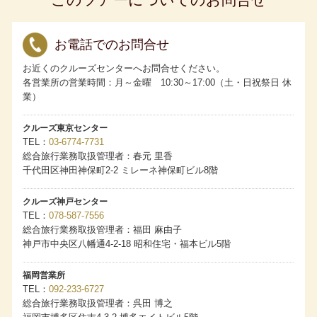
相部屋は承っていません。
客室の3人および4人利用について
・ロイヤルペントハウスはスタッキングベッドを使用して4
人利用が可能です。
お電話でのお問合せ
・グランドペントハウス、キャプテンズスイート、パノラ
マスイートはスタッキングベッドを使用して3人利用が可能
お近くのクルーズセンターへお問合せください。
です。
各営業所の営業時間：月～金曜 10:30～17:00（土・日祝祭日 休
・アスカスイート、一部のミッドシップスイートは備え付
けのソファベッドを使用することで3人利用が可能です。
業）
・3人目、4人目のお客様の旅行代金は、客室タイプにかか
わらず当該クルーズのアスカバルコニーDの2名1室利用時の
お一人様分の旅行代金となります。
クルーズ東京センター
客室番号のご希望について
TEL
03-6774-7731
・ペントハウスクラス、スイートクラス：すべてのクルー
総合旅行業務取扱管理者：春元 里香
ズにてフルクルーズ（全区間）をご予約の場合、ご希望を
お預かりします。
千代田区神田神保町2-2 ミレーネ神保町ビル8階
・バルコニークラス：４泊以上のクルーズにて、フルクル
ーズ（全区間）をご予約の場合、ご希望をお預かりしま
す。
クルーズ神戸センター
・ご希望がある場合は、お申し込みの旅行会社および販売
TEL
078-587-7556
店へお申し出ください。ただし客室番号は乗船券発券時に
総合旅行業務取扱管理者：福田 麻由子
最終確定します。ご希望にそえない場合もございます。
・客室番号のご希望が重なった場合は、「My ASUKA
神戸市中央区八幡通4-2-18 昭和住宅・福本ビル5階
CLUB」の『ASUKA CRUISE POINTS（アスカクルーズポ
イント）』もしくは累計宿泊数の多い方の希望を優先しま
す。
福岡営業所
コネクティングルームについて
TEL
092-233-6727
・コネクティングルームのご希望は、お申し込みの旅行会
総合旅行業務取扱管理者：呉田 博之
社および販売店へお申し出ください。ただしご希望にそえ