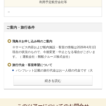
利用予定航空会社等
--
ご案内・旅行条件
飛鳥Ⅲお申し込み時のご案内
※サービス内容および船内施設・客室の情報は2026年4月1日
現在の状況のもので、今後変更・中止となる場合がございま
す。（ 運航会社：郵船クルーズ株式会社）
旅行代金・客室希望について
パンフレット記載の旅行代金はお一人様の代金です（大
人・子ども同額）。
会員割引旅行代金はお申し込み時に「My ASUKA CLUB」
続きを読む
会員であることが条件です。お申し込みの際には「My
ASUKA CLUB」会員番号をお知らせください。
2歳未満の乳幼児の旅行代金は無料ですが、大人1名様に対
し乳幼児1名様に限ります。お申し込み時に同伴する旨をお
申し出ください。なお、ベッドのご用意はございません。
食事のご用意はございますが、粉ミルク、離乳食、アレル
ギー対応食はございませんので事前にご準備ください。
このツアーについてのお問合せ
お一人様でご利用いただける客室には限りがございます。