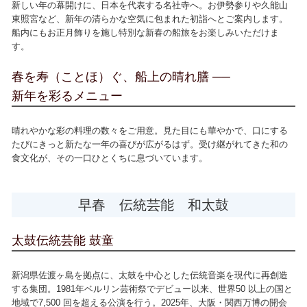
新しい年の幕開けに、日本を代表する名社寺へ。お伊勢参りや久能山
東照宮など、新年の清らかな空気に包まれた初詣へとご案内します。
船内にもお正月飾りを施し特別な新春の船旅をお楽しみいただけま
す。
春を寿（ことほ）ぐ、船上の晴れ膳 ──
新年を彩るメニュー
晴れやかな彩の料理の数々をご用意。見た目にも華やかで、口にする
たびにきっと新たな一年の喜びが広がるはず。受け継がれてきた和の
食文化が、その一口ひとくちに息づいています。
早春 伝統芸能 和太鼓
太鼓伝統芸能 鼓童
新潟県佐渡ヶ島を拠点に、太鼓を中心とした伝統音楽を現代に再創造
する集団。1981年ベルリン芸術祭でデビュー以来、世界50 以上の国と
地域で7,500 回を超える公演を行う。2025年、大阪・関西万博の開会