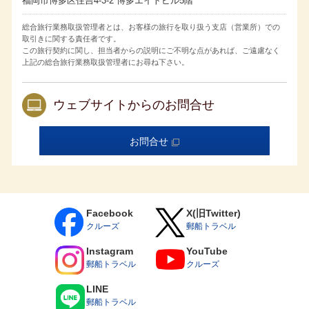
福岡市博多区住吉4-3-2 博多エイトビル5階
ない場合もございます。
・コネクティングルームをご利用の場合、異なる客室タイ
プの組み合わせでもサービス内容は宿泊する客室タイプに
総合旅行業務取扱管理者とは、お客様の旅行を取り扱う支店（営業所）での
準じます。
取引きに関する責任者です。
国内クルーズの旅行代金は消費税等諸税・各港の施設使用
この旅行契約に関し、担当者からの説明にご不明な点があれば、ご遠慮なく
料を含みます。海外クルーズの旅行代金は海外の各港の港
湾諸税を含みます。今後税額や各港の施設使用料が増減ま
上記の総合旅行業務取扱管理者にお尋ね下さい。
たは廃止された場合でも旅行代金に変更はありません。日
本の国際観光旅客税は含まれておりません。
取消料発生期間内に客室のご利用人数が減少した場合、取
ウェブサイトからのお問合せ
消されたお客様には規定の取消料を、客室をお一人様でご
利用になられるお客様には規定の差額代金を追加で申し受
けます。
取消料発生期間内にお客様の申し出により旅行の契約内容
お問合せ
（客室タイプ／コース／割引種別／対象者等を含みます）
を変更される場合は、旅行契約を一旦解除した上で新たに
旅行契約を締結していただきます。このとき、新契約の代
金が旧契約の代金よりも低額であれば、その差額に対し規
定の取消料率を乗じた取消料を申し受けます。
乗船条件について
Facebook
X(旧Twitter)
6ヵ月未満の乳児はご乗船いただけません。
クルーズ
郵船トラベル
15歳未満の方は、保護者の同行（同室）が条件となりま
す。乳幼児（6歳までの未就学児）のお子様は、お申し込み
Instagram
YouTube
時に運航会社指定の承諾書の提出が必要となります。
郵船トラベル
クルーズ
15歳以上18歳未満の方は単独でもご乗船いただけますが、
お申し込み時に保護者の同意書の提出が必要です。
医療器具をお持ち込みされる場合はお申し込み時にお申し
LINE
出ください。診断書および承諾書を提出いただく場合があ
郵船トラベル
ります。