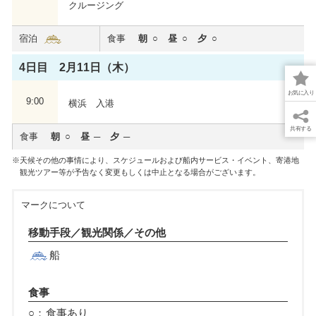
クルージング
宿泊
食事
朝
昼
夕
4日目 2月11日（木）
お気に入り
9:00
横浜 入港
共有する
食事
朝
昼
夕
天候その他の事情により、スケジュールおよび船内サービス・イベント、寄港地
観光ツアー等が予告なく変更もしくは中止となる場合がございます。
マークについて
移動手段／観光関係／その他
船
食事
○：
食事あり