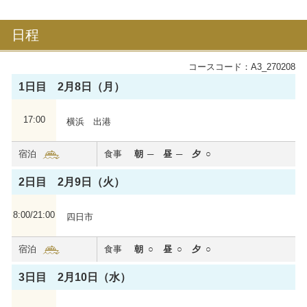
日程
コースコード：A3_270208
1日目 2月8日（月）
17:00
横浜 出港
飛鳥Ⅲ
宿泊
食事
朝
昼
夕
これぞ世界に誇る新たな日本の客船。全室バルコニー
付き、6つのダイニングなど、お一人おひとりに“最幸
2日目 2月9日（火）
の時間”を。
2025年夏に処女航海を迎えました。
8:00/21:00
四日市
心からくつろいでいただける居住性を重視した船内で
特別な洋上体験をお届けいたします。
宿泊
食事
朝
昼
夕
飛鳥Ⅲの詳細を見る
3日目 2月10日（水）