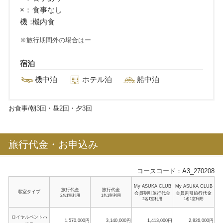
×：
食事なし
機：
機内食
旅行期間外の場合はー
宿泊
機中泊
ホテル泊
船中泊
お食事/朝
3
回・昼
2
回・夕
3
回
旅行代金・お申込み
コースコード：A3_270208
My ASUKA CLUB
My ASUKA CLUB
旅行代金
旅行代金
客室タイプ
会員割引旅行代金
会員割引旅行代金
2名1室利用
1名1室利用
2名1室利用
1名1室利用
ロイヤルペントハ
1,570,000円
3,140,000円
1,413,000円
2,826,000円