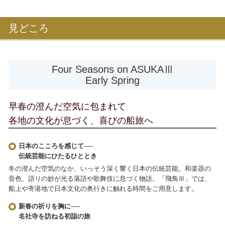
見どころ
Four Seasons on ASUKAⅢ
Early Spring
早春の澄んだ空気に包まれて
各地の文化が息づく、喜びの船旅へ
日本のこころを感じて──
伝統芸能にひたるひととき
冬の澄んだ空気のなか、いっそう深く響く日本の伝統芸能。和楽器の
音色、語りの妙が光る落語や歌舞伎に息づく物語。「飛鳥Ⅲ」では、
船上や寄港地で日本文化の奥行きに触れる時間をご用意します。
新春の祈りを胸に──
名社寺を訪ねる初詣の旅