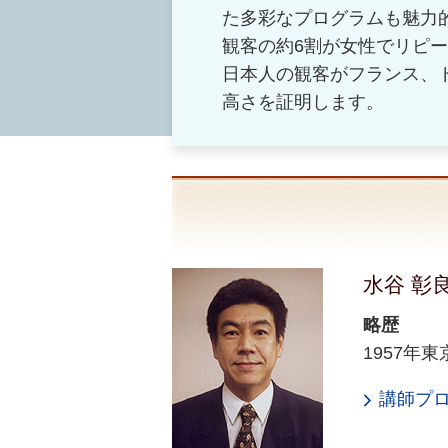
た多彩なプログラムも魅力
観客の約6割が女性でリピー
日本人の観客がフランス、
高さを証明します。
水谷 彰
略歴
1957
講師プ