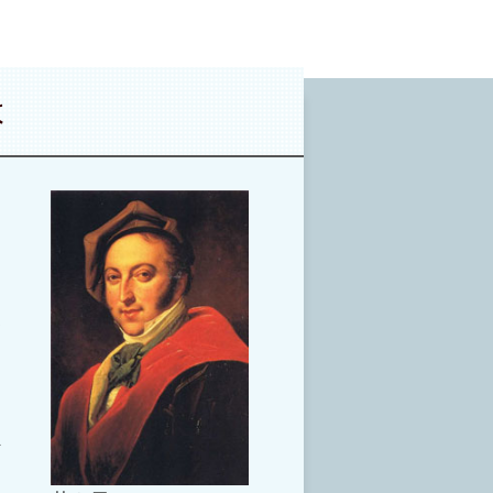
は
ッ
メ