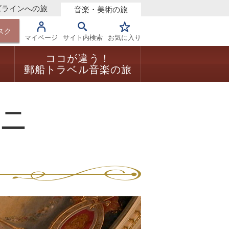
ズラインへの旅
音楽・美術の旅
スク
マイページ
サイト内検索
お気に入り
ココが違う！
る
郵船トラベル音楽の旅
ニ