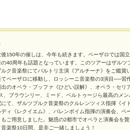
ジ
後150年の催しは、今年も続きます。ペーザロでは国
の40周年も話題となっています。このツアーはザルツ
ブルク音楽祭にてバルトリ主演《アルチーナ》をご鑑賞
てペーザロに移動し、ロッシーニ音楽祭の3演目──習
演出のオペラ・ブッファ《ひどい誤解》、オペラ・セリ
レス、ブラウンリー、ミード、ペルトゥージら最高のメン
配にて、ザルツブルク音楽祭のクルレンツィス指揮《イ
ルディ《レクイエム》、バレンボイム指揮の演奏会、ペ
》もご用意しました。魅惑の2都市でオペラと演奏会を贅
音楽祭10日間、是非ご一緒しましょう！