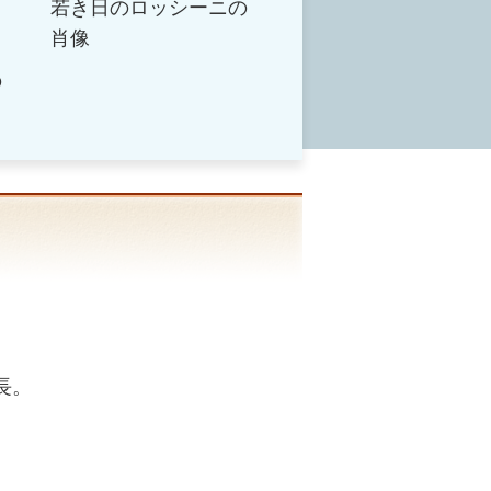
若き日のロッシーニの
肖像
、
の
長。