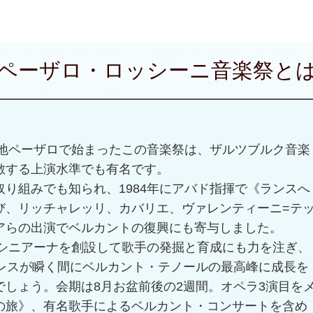
ペーザロ・ロッシーニ音楽祭と
の地ペーザロで始まったこの音楽祭は、ザルツブルク音楽
敵する上演水準でも有名です。
り組みでも知られ、1984年にアバド指揮で《ランスへ
び、リッチャレッリ、カバリエ、ヴァレンティーニ=テ
アらの出演でベルカントの復興にも寄与しました。
ッシニアーナを創設して歌手の発掘と育成にも力を注ぎ、
ーレスが瞬く間にベルカント・テノールの最高峰に成長を
しょう。会期は8月お盆前後の2週間。オペラ3演目を
の旅》、有名歌手によるベルカント・コンサートを含め