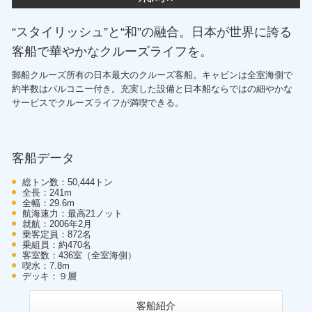
“スタイリッシュ”と“和”の融合。日本が世界に誇る
客船で華やかなクルーズライフを。
郵船クルーズ所有の日本最大のクルーズ客船。キャビンは全室海側で
約半数はバルコニー付き。充実した設備と日本船ならではの細やかな
サービスでクルーズライフが満喫できる。
客船データ
総トン数：50,444トン
全長：241m
全幅：29.6m
航海速力：最高21ノット
就航：2006年2月
乗客定員：872名
乗組員：約470名
客室数：436室（全室海側）
喫水：7.8m
デッキ：９層
客船紹介