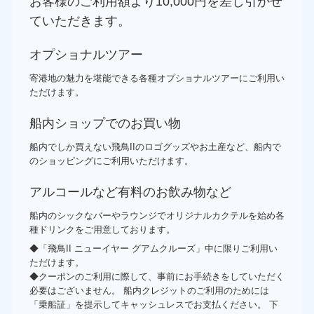
お客様のご利用額より10,000円を差し引かせ
ていただきます。
オプショナルツアー
寄港地の魅力を堪能できる各種オプショナルツアーにご利用い
ただけます。
船内ショップでのお買い物
船内でしか買えない飛鳥IIのロゴグッズやお土産など、船内で
のショッピングにご利用いただけます。
アルコールなど有料のお飲み物など
船内のシックなバーやラウンジでオリジナルカクテルを始め各
種ドリンクをご用意しております。
◆「飛鳥II ニューイヤー グアムクルーズ」中に限りご利用い
ただけます。
◆クーポンのご利用に際して、事前にお手続きをしていただく
必要はございません。 船内クレジットのご利用のためには
「乗船証」を提示してキャッシュレスでお支払ください。 下