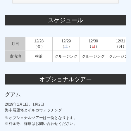
スケジュール
12/28
12/29
12/30
12/31
月日
（金）
（
土
）
（
日
）
（月）
寄港地
横浜
クルージング
クルージング
クルージン
オプショナルツアー
グアム
2019年1月1日、1月2日
海中展望塔とイルカウォッチング
※オプショナルツアーは一例となります。
※料金等、詳細はお問い合わせください。