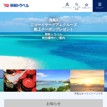
サイト内
マイページ
お気に入り
メニュー
検索
飛鳥II
ニューイヤーグアムクルーズ
船上クーポンプレゼント
郵船トラベル
特別優待のご案内
写真はすべてイメージです
お知らせ