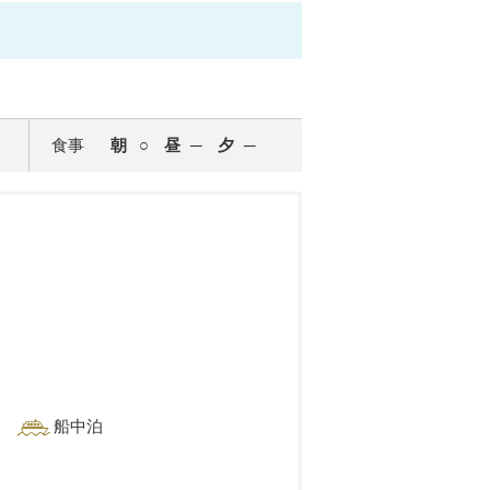
食事
朝
昼
夕
船中泊