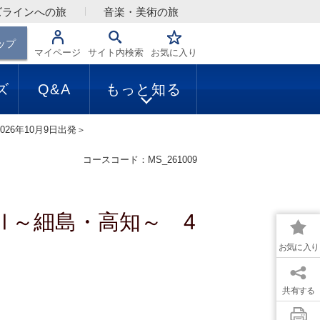
ズラインへの旅
音楽・美術の旅
ップ
マイページ
サイト内検索
お気に入り
ズ
Q&A
もっと知る
26年10月9日出発＞
コースコード：MS_261009
Ⅱ～細島・高知～ 4
お気に入り
共有する