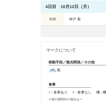
4日目 10月12日（月）
9:00
神戸 着
マークについて
移動手段／観光関係／その他
船
食事
○：
食事あり
×：
食事なし
機：
旅行期間外の場合はー