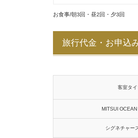
お食事/朝
3
回・昼
2
回・夕
3
回
旅行代金・お申込
客室タイ
MITSUI OCE
シグネチャー