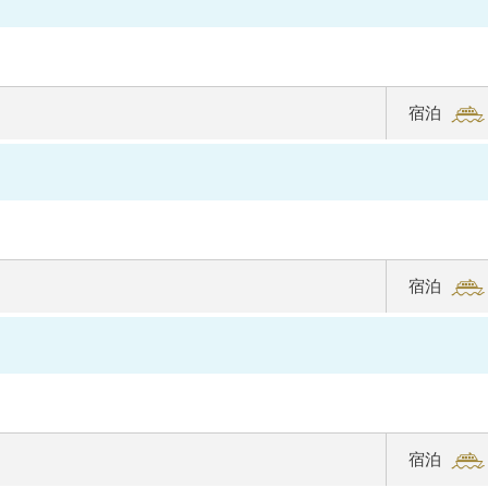
ャ
ン
サ
ク
ラ
宿泊
の
詳
細
を
見
る
宿泊
宿泊