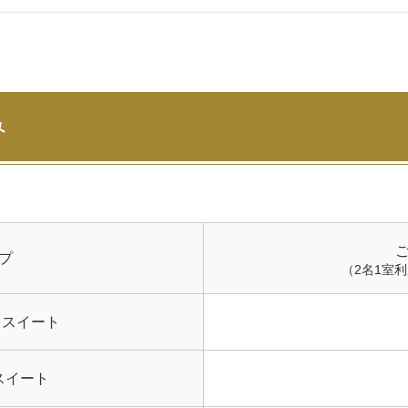
み
プ
（2名1室
AN スイート
スイート