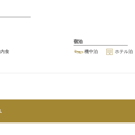
宿泊
機内食
機中泊
ホテル泊
み