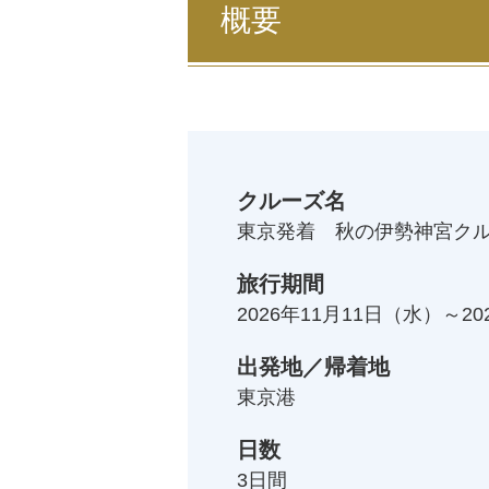
概要
クルーズ名
東京発着 秋の伊勢神宮クルー
旅行期間
2026年11月11日
（水）～
20
出発地／帰着地
東京港
日数
3
日間