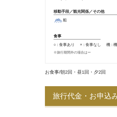
移動手段／観光関係／その他
船
食事
○：
食事あり
×：
食事なし
機：
旅行期間外の場合はー
お食事/朝
2
回・昼
1
回・夕
2
回
旅行代金・お申込