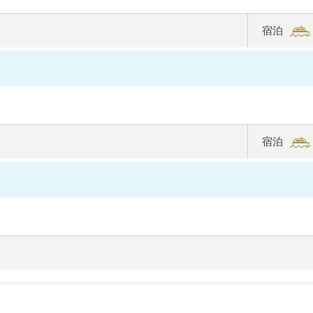
ク
ラ
宿泊
の
詳
細
を
見
る
宿泊