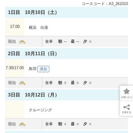
コースコード：A3_261010
1日目 10月10日（土）
17:00
横浜 出港
飛鳥Ⅲ
宿泊
食事
朝
昼
夕
これぞ世界に誇る新たな日本の客船。全室バルコニー
付き、6つのダイニングなど、お一人おひとりに“最幸
2日目 10月11日（日）
の時間”を。
2025年夏に処女航海を迎えました。
7:30/17:00
鳥羽
心からくつろいでいただける居住性を重視した船内で
特別な洋上体験をお届けいたします。
宿泊
食事
朝
昼
夕
飛鳥Ⅲの詳細を見る
3日目 10月12日（月）
お気に入り
クルージング
共有する
宿泊
食事
朝
昼
夕