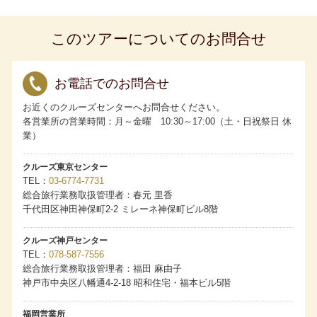
申し出ください。なお、ベッドのご用意はございません。
食事のご用意はございますが、粉ミルク、離乳食、アレル
ギー対応食はございませんので事前にご準備ください。
このツアーについてのお問合せ
お一人様でご利用いただける客室には限りがございます。
相部屋は承っていません。
客室の3人および4人利用について
・ロイヤルペントハウスはスタッキングベッドを使用して4
人利用が可能です。
お電話でのお問合せ
・グランドペントハウス、キャプテンズスイート、パノラ
マスイートはスタッキングベッドを使用して3人利用が可能
お近くのクルーズセンターへお問合せください。
です。
各営業所の営業時間：月～金曜 10:30～17:00（土・日祝祭日 休
・アスカスイート、一部のミッドシップスイートは備え付
けのソファベッドを使用することで3人利用が可能です。
業）
・3人目、4人目のお客様の旅行代金は、客室タイプにかか
わらず当該クルーズのアスカバルコニーDの2名1室利用時の
お一人様分の旅行代金となります。
クルーズ東京センター
客室番号のご希望について
TEL
03-6774-7731
・ペントハウスクラス、スイートクラス：すべてのクルー
総合旅行業務取扱管理者：春元 里香
ズにてフルクルーズ（全区間）をご予約の場合、ご希望を
お預かりします。
千代田区神田神保町2-2 ミレーネ神保町ビル8階
・バルコニークラス：４泊以上のクルーズにて、フルクル
ーズ（全区間）をご予約の場合、ご希望をお預かりしま
す。
クルーズ神戸センター
・ご希望がある場合は、お申し込みの旅行会社および販売
TEL
078-587-7556
店へお申し出ください。ただし客室番号は乗船券発券時に
総合旅行業務取扱管理者：福田 麻由子
最終確定します。ご希望にそえない場合もございます。
・客室番号のご希望が重なった場合は、「My ASUKA
神戸市中央区八幡通4-2-18 昭和住宅・福本ビル5階
CLUB」の『ASUKA CRUISE POINTS（アスカクルーズポ
イント）』もしくは累計宿泊数の多い方の希望を優先しま
す。
福岡営業所