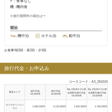
×：
食事なし
機：
機内食
旅行期間外の場合はー
宿泊
機中泊
ホテル泊
船中泊
お食事/朝
3
回・昼
2
回・夕
3
回
旅行代金・お申込み
コースコード：A3_261010
My ASUKA CLUB
My ASUKA CLUB
旅行代金
旅行代金
客室タイプ
会員割引旅行代金
会員割引旅行代金
2名1室利用
1名1室利用
2名1室利用
1名1室利用
ロイヤルペントハ
2,060,000円
4,120,000円
1,854,000円
3,708,000円
ウス