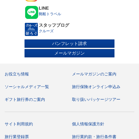
お申し込み時に保護者の同意書の提出が必要です。
医療器具をお持ち込みされる場合はお申し込み時にお申し
LINE
出ください。診断書および承諾書を提出いただく場合があ
郵船トラベル
ります。
妊娠中の方はお申し込み時またはお早目にお申し出くださ
スタッフブログ
い。運航会社指定の診断書および承諾書を提出いただきま
す。
クルーズ
車いすなどの器具をご利用になっている方や心身に障がい
のある方、身体障がい者補助犬（盲導犬、聴導犬、介助
パンフレット請求
犬）をお連れの方はお申し込み時にお申し出ください。ま
た、車いすをご利用の方については、船内および港での乗
メールマガジン
下船におけるお客様の安全確保の観点から、いくつかの制
限を設けております。つきましては、お申し込み前に飛鳥
クルーズホームページ掲載の「飛鳥Ⅲ 車いすご利用のお客
様へ」のご案内書面を必ずご確認ください。
電動車いすをご使用の場合、前項のほか使用上の制限事項
お役立ち情報
メールマガジンのご案内
についての承諾書の提出が必要となります。なお、電動カ
ートはご使用になれません。
食物アレルギーでお食事の対応が必要な場合は、ご乗船後
ソーシャルメディア一覧
旅行保険オンライン申込み
に船内の「お食事に関するご相談デスク」にてご相談を承
ります。ご乗船前に「船内でのお食事対応について」の書
ギフト旅行券のご案内
取り扱いパッケージツアー
面をお渡ししますので、お申し込みの際に旅行会社にお申
し出ください。
ご乗船に際して必要なデータの正確を期すため、過去の乗
船時のデータと異なる申告について取扱旅行会社へ照会さ
せていただく場合があります。
サイト利用規約
個人情報保護方針
スケジュール・その他ご案内
記載されたスケジュール、イベントおよび船内サービス等
旅行業登録票
旅行業約款・旅行条件書