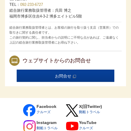
コネクティングルームについて
TEL
092-233-6727
・コネクティングルームのご希望は、お申し込みの旅行会
総合旅行業務取扱管理者：呉田 博之
社および販売店へお申し出ください。ただしご希望にそえ
福岡市博多区住吉4-3-2 博多エイトビル5階
ない場合もございます。
・コネクティングルームをご利用の場合、異なる客室タイ
プの組み合わせでもサービス内容は宿泊する客室タイプに
総合旅行業務取扱管理者とは、お客様の旅行を取り扱う支店（営業所）での
準じます。
取引きに関する責任者です。
国内クルーズの旅行代金は消費税等諸税・各港の施設使用
この旅行契約に関し、担当者からの説明にご不明な点があれば、ご遠慮なく
料を含みます。海外クルーズの旅行代金は海外の各港の港
湾諸税を含みます。今後税額や各港の施設使用料が増減ま
上記の総合旅行業務取扱管理者にお尋ね下さい。
たは廃止された場合でも旅行代金に変更はありません。日
本の国際観光旅客税は含まれておりません。
取消料発生期間内に客室のご利用人数が減少した場合、取
ウェブサイトからのお問合せ
消されたお客様には規定の取消料を、客室をお一人様でご
利用になられるお客様には規定の差額代金を追加で申し受
けます。
取消料発生期間内にお客様の申し出により旅行の契約内容
お問合せ
（客室タイプ／コース／割引種別／対象者等を含みます）
を変更される場合は、旅行契約を一旦解除した上で新たに
旅行契約を締結していただきます。このとき、新契約の代
金が旧契約の代金よりも低額であれば、その差額に対し規
定の取消料率を乗じた取消料を申し受けます。
乗船条件について
Facebook
X(旧Twitter)
6ヵ月未満の乳児はご乗船いただけません。
クルーズ
郵船トラベル
15歳未満の方は、保護者の同行（同室）が条件となりま
す。乳幼児（6歳までの未就学児）のお子様は、お申し込み
Instagram
YouTube
時に運航会社指定の承諾書の提出が必要となります。
郵船トラベル
クルーズ
15歳以上18歳未満の方は単独でもご乗船いただけますが、