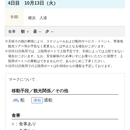
4日目 10月13日（火）
9:00
横浜 入港
食事
朝
昼
夕
天候その他の事情により、スケジュールおよび船内サービス・イベント、寄港地
観光ツアー等が予告なく変更もしくは中止となる場合がございます。
10月11日鳥羽では、上陸用ボートで上陸予定です。天候によっては上陸できない
場合がございます。なお、安全確保のため車いすにお乗りいただいた状態で、上
陸用ボートへの乗船はできませんので、あらかじめご了承ください。
10月11日鳥羽での上陸用ボートは8:30頃からの運航を予定しております。
マークについて
移動手段／観光関係／その他
船
通船
食事
○：
食事あり