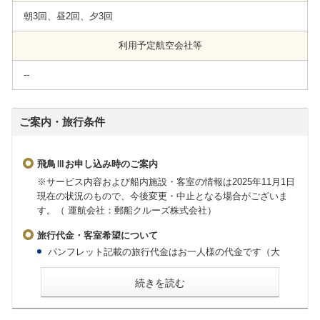
朝3回、昼2回、夕3回
利用予定航空会社等
--
ご案内・旅行条件
飛鳥Ⅲお申し込み時のご案内
※サービス内容および船内施設・客室の情報は2025年11月1日
現在の状況のもので、今後変更・中止となる場合がございま
す。（ 運航会社：郵船クルーズ株式会社）
旅行代金・客室希望について
パンフレット記載の旅行代金はお一人様の代金です（大
人・子ども同額）。
会員割引旅行代金はお申し込み時に「My ASUKA CLUB」
続きを読む
会員であることが条件です。お申し込みの際には「My
ASUKA CLUB」会員番号をお知らせください。
2歳未満の乳幼児の旅行代金は無料ですが、大人1名様に対
し乳幼児1名様に限ります。お申し込み時に同伴する旨をお