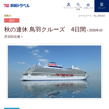
サイト内
マイページ
お気に入り
メニュー
検索
飛鳥Ⅲ
コースコード：A3_261010
国内
秋の連休 鳥羽クルーズ 4日間
＜2026年10
月10日出発＞