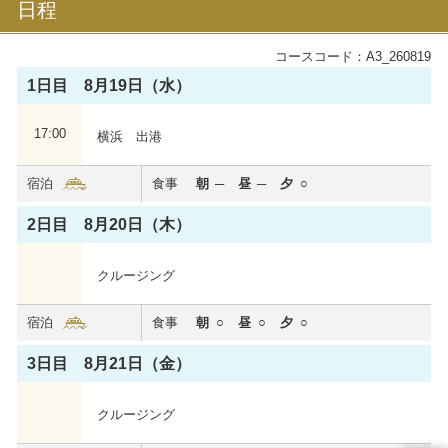
日程
コースコード：A3_260819
1日目 8月19日（水）
17:00
横浜 出港
飛鳥Ⅲ
宿泊
食事
朝
昼
夕
これぞ世界に誇る新たな日本の客船。全室バルコニー
付き、6つのダイニングなど、お一人おひとりに“最幸
2日目 8月20日（木）
の時間”を。
2025年夏に処女航海を迎えました。
クルージング
心からくつろいでいただける居住性を重視した船内で
特別な洋上体験をお届けいたします。
宿泊
食事
朝
昼
夕
飛鳥Ⅲの詳細を見る
3日目 8月21日（金）
クルージング