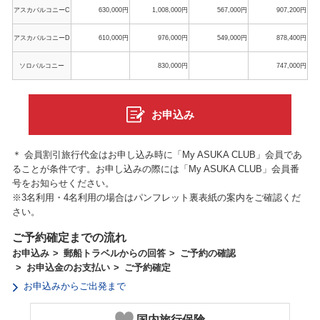
アスカバルコニーC
630,000円
1,008,000円
567,000円
907,200円
アスカバルコニーD
610,000円
976,000円
549,000円
878,400円
ソロバルコニー
830,000円
747,000円
お申込み
＊ 会員割引旅行代金はお申し込み時に「My ASUKA CLUB」会員であ
ることが条件です。お申し込みの際には「My ASUKA CLUB」会員番
号をお知らせください。
※3名利用・4名利用の場合はパンフレット裏表紙の案内をご確認くだ
さい。
ご予約確定までの流れ
お申込み
郵船トラベルからの回答
ご予約の確認
お申込金のお支払い
ご予約確定
お申込みからご出発まで
国内旅行保険