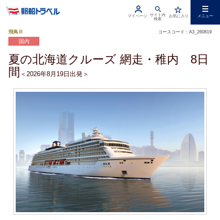
サイト内
マイページ
お気に入り
メニュー
検索
飛鳥Ⅲ
コースコード：A3_260819
国内
夏の北海道クルーズ 網走・稚内 8日
間
＜2026年8月19日出発＞