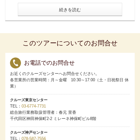
人・子ども同額）。
会員割引旅行代金はお申し込み時に「My ASUKA CLUB」
続きを読む
会員であることが条件です。お申し込みの際には「My
ASUKA CLUB」会員番号をお知らせください。
2歳未満の乳幼児の旅行代金は無料ですが、大人1名様に対
し乳幼児1名様に限ります。お申し込み時に同伴する旨をお
申し出ください。なお、ベッドのご用意はございません。
食事のご用意はございますが、粉ミルク、離乳食、アレル
ギー対応食はございませんので事前にご準備ください。
このツアーについてのお問合せ
お一人様でご利用いただける客室には限りがございます。
相部屋は承っていません。
客室の3人および4人利用について
・ロイヤルペントハウスはスタッキングベッドを使用して4
人利用が可能です。
お電話でのお問合せ
・グランドペントハウス、キャプテンズスイート、パノラ
マスイートはスタッキングベッドを使用して3人利用が可能
お近くのクルーズセンターへお問合せください。
です。
各営業所の営業時間：月～金曜 10:30～17:00（土・日祝祭日 休
・アスカスイート、一部のミッドシップスイートは備え付
けのソファベッドを使用することで3人利用が可能です。
業）
・3人目、4人目のお客様の旅行代金は、客室タイプにかか
わらず当該クルーズのアスカバルコニーDの2名1室利用時の
お一人様分の旅行代金となります。
クルーズ東京センター
客室番号のご希望について
TEL
03-6774-7731
・ペントハウスクラス、スイートクラス：すべてのクルー
総合旅行業務取扱管理者：春元 里香
ズにてフルクルーズ（全区間）をご予約の場合、ご希望を
お預かりします。
千代田区神田神保町2-2 ミレーネ神保町ビル8階
・バルコニークラス：４泊以上のクルーズにて、フルクル
ーズ（全区間）をご予約の場合、ご希望をお預かりしま
す。
クルーズ神戸センター
・ご希望がある場合は、お申し込みの旅行会社および販売
TEL
078-587-7556