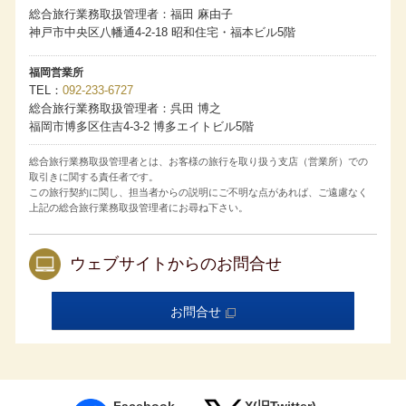
店へお申し出ください。ただし客室番号は乗船券発券時に
総合旅行業務取扱管理者：福田 麻由子
最終確定します。ご希望にそえない場合もございます。
・客室番号のご希望が重なった場合は、「My ASUKA
神戸市中央区八幡通4-2-18 昭和住宅・福本ビル5階
CLUB」の『ASUKA CRUISE POINTS（アスカクルーズポ
イント）』もしくは累計宿泊数の多い方の希望を優先しま
す。
福岡営業所
コネクティングルームについて
TEL
092-233-6727
・コネクティングルームのご希望は、お申し込みの旅行会
総合旅行業務取扱管理者：呉田 博之
社および販売店へお申し出ください。ただしご希望にそえ
福岡市博多区住吉4-3-2 博多エイトビル5階
ない場合もございます。
・コネクティングルームをご利用の場合、異なる客室タイ
プの組み合わせでもサービス内容は宿泊する客室タイプに
総合旅行業務取扱管理者とは、お客様の旅行を取り扱う支店（営業所）での
準じます。
取引きに関する責任者です。
国内クルーズの旅行代金は消費税等諸税・各港の施設使用
この旅行契約に関し、担当者からの説明にご不明な点があれば、ご遠慮なく
料を含みます。海外クルーズの旅行代金は海外の各港の港
湾諸税を含みます。今後税額や各港の施設使用料が増減ま
上記の総合旅行業務取扱管理者にお尋ね下さい。
たは廃止された場合でも旅行代金に変更はありません。日
本の国際観光旅客税は含まれておりません。
取消料発生期間内に客室のご利用人数が減少した場合、取
ウェブサイトからのお問合せ
消されたお客様には規定の取消料を、客室をお一人様でご
利用になられるお客様には規定の差額代金を追加で申し受
けます。
取消料発生期間内にお客様の申し出により旅行の契約内容
お問合せ
（客室タイプ／コース／割引種別／対象者等を含みます）
を変更される場合は、旅行契約を一旦解除した上で新たに
旅行契約を締結していただきます。このとき、新契約の代
金が旧契約の代金よりも低額であれば、その差額に対し規
定の取消料率を乗じた取消料を申し受けます。
乗船条件について
Facebook
X(旧Twitter)