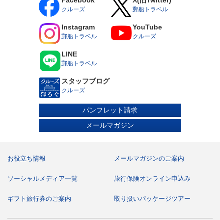
6ヵ月未満の乳児はご乗船いただけません。
クルーズ
郵船トラベル
15歳未満の方は、保護者の同行（同室）が条件となりま
す。乳幼児（6歳までの未就学児）のお子様は、お申し込み
Instagram
YouTube
時に運航会社指定の承諾書の提出が必要となります。
郵船トラベル
クルーズ
15歳以上18歳未満の方は単独でもご乗船いただけますが、
お申し込み時に保護者の同意書の提出が必要です。
医療器具をお持ち込みされる場合はお申し込み時にお申し
LINE
出ください。診断書および承諾書を提出いただく場合があ
郵船トラベル
ります。
妊娠中の方はお申し込み時またはお早目にお申し出くださ
スタッフブログ
い。運航会社指定の診断書および承諾書を提出いただきま
す。
クルーズ
車いすなどの器具をご利用になっている方や心身に障がい
のある方、身体障がい者補助犬（盲導犬、聴導犬、介助
パンフレット請求
犬）をお連れの方はお申し込み時にお申し出ください。ま
た、車いすをご利用の方については、船内および港での乗
メールマガジン
下船におけるお客様の安全確保の観点から、いくつかの制
限を設けております。つきましては、お申し込み前に飛鳥
クルーズホームページ掲載の「飛鳥Ⅲ 車いすご利用のお客
様へ」のご案内書面を必ずご確認ください。
電動車いすをご使用の場合、前項のほか使用上の制限事項
お役立ち情報
メールマガジンのご案内
についての承諾書の提出が必要となります。なお、電動カ
ートはご使用になれません。
食物アレルギーでお食事の対応が必要な場合は、ご乗船後
ソーシャルメディア一覧
旅行保険オンライン申込み
に船内の「お食事に関するご相談デスク」にてご相談を承
ります。ご乗船前に「船内でのお食事対応について」の書
ギフト旅行券のご案内
取り扱いパッケージツアー
面をお渡ししますので、お申し込みの際に旅行会社にお申
し出ください。
ご乗船に際して必要なデータの正確を期すため、過去の乗