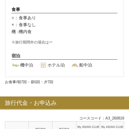
食事
○：
食事あり
×：
食事なし
機：
機内食
旅行期間外の場合はー
宿泊
機中泊
ホテル泊
船中泊
お食事/朝
7
回・昼
6
回・夕
7
回
旅行代金・お申込み
コースコード：A3_260819
My ASUKA CLUB
My ASUKA CLUB
旅行代金
旅行代金