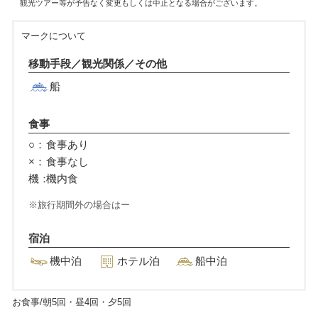
観光ツアー等が予告なく変更もしくは中止となる場合がございます。
マークについて
移動手段／観光関係／その他
船
食事
○：
食事あり
×：
食事なし
機：
機内食
旅行期間外の場合はー
宿泊
機中泊
ホテル泊
船中泊
お食事/朝
5
回・昼
4
回・夕
5
回