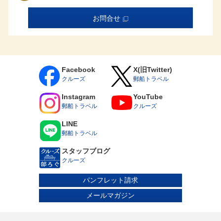
けます。
取消料発生期間内にお客様の申し出により旅行の契約内容
お問合せ
（客室タイプ／コース／割引種別／対象者等を含みます）
を変更される場合は、旅行契約を一旦解除した上で新たに
旅行契約を締結していただきます。このとき、新契約の代
金が旧契約の代金よりも低額であれば、その差額に対し規
定の取消料率を乗じた取消料を申し受けます。
乗船条件について
Facebook
X(旧Twitter)
6ヵ月未満の乳児はご乗船いただけません。
クルーズ
郵船トラベル
15歳未満の方は、保護者の同行（同室）が条件となりま
す。乳幼児（6歳までの未就学児）のお子様は、お申し込み
Instagram
YouTube
時に運航会社指定の承諾書の提出が必要となります。
郵船トラベル
クルーズ
15歳以上18歳未満の方は単独でもご乗船いただけますが、
お申し込み時に保護者の同意書の提出が必要です。
医療器具をお持ち込みされる場合はお申し込み時にお申し
LINE
出ください。診断書および承諾書を提出いただく場合があ
郵船トラベル
ります。
妊娠中の方はお申し込み時またはお早目にお申し出くださ
スタッフブログ
い。運航会社指定の診断書および承諾書を提出いただきま
す。
クルーズ
車いすなどの器具をご利用になっている方や心身に障がい
のある方、身体障がい者補助犬（盲導犬、聴導犬、介助
パンフレット請求
犬）をお連れの方はお申し込み時にお申し出ください。ま
た、車いすをご利用の方については、船内および港での乗
メールマガジン
下船におけるお客様の安全確保の観点から、いくつかの制
限を設けております。つきましては、お申し込み前に飛鳥
クルーズホームページ掲載の「飛鳥Ⅲ 車いすご利用のお客
様へ」のご案内書面を必ずご確認ください。