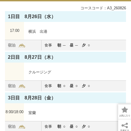
コースコード：A3_260826
1日目 8月26日（水）
17:00
横浜 出港
飛鳥Ⅲ
宿泊
食事
朝
昼
夕
これぞ世界に誇る新たな日本の客船。全室バルコニー
付き、6つのダイニングなど、お一人おひとりに“最幸
2日目 8月27日（木）
の時間”を。
2025年夏に処女航海を迎えました。
クルージング
心からくつろいでいただける居住性を重視した船内で
特別な洋上体験をお届けいたします。
宿泊
食事
朝
昼
夕
飛鳥Ⅲの詳細を見る
3日目 8月28日（金）
8:00/18:00
室蘭
お気に入り
宿泊
食事
朝
昼
夕
共有する