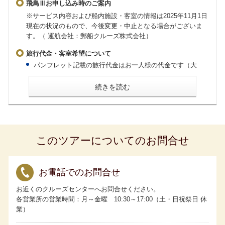
飛鳥Ⅲお申し込み時のご案内
※サービス内容および船内施設・客室の情報は2025年11月1日
現在の状況のもので、今後変更・中止となる場合がございま
す。（ 運航会社：郵船クルーズ株式会社）
旅行代金・客室希望について
パンフレット記載の旅行代金はお一人様の代金です（大
人・子ども同額）。
会員割引旅行代金はお申し込み時に「My ASUKA CLUB」
続きを読む
会員であることが条件です。お申し込みの際には「My
ASUKA CLUB」会員番号をお知らせください。
2歳未満の乳幼児の旅行代金は無料ですが、大人1名様に対
し乳幼児1名様に限ります。お申し込み時に同伴する旨をお
申し出ください。なお、ベッドのご用意はございません。
食事のご用意はございますが、粉ミルク、離乳食、アレル
ギー対応食はございませんので事前にご準備ください。
このツアーについてのお問合せ
お一人様でご利用いただける客室には限りがございます。
相部屋は承っていません。
客室の3人および4人利用について
・ロイヤルペントハウスはスタッキングベッドを使用して4
人利用が可能です。
お電話でのお問合せ
・グランドペントハウス、キャプテンズスイート、パノラ
マスイートはスタッキングベッドを使用して3人利用が可能
お近くのクルーズセンターへお問合せください。
です。
各営業所の営業時間：月～金曜 10:30～17:00（土・日祝祭日 休
・アスカスイート、一部のミッドシップスイートは備え付
けのソファベッドを使用することで3人利用が可能です。
業）
・3人目、4人目のお客様の旅行代金は、客室タイプにかか
わらず当該クルーズのアスカバルコニーDの2名1室利用時の