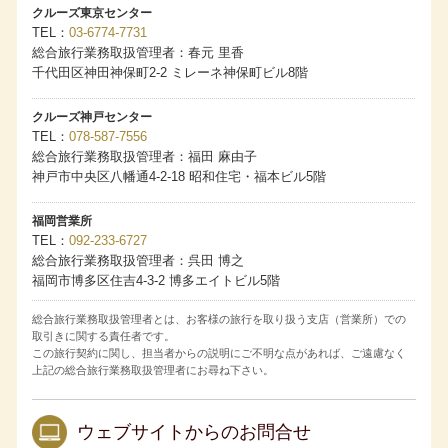
お一人様分の旅行代金となります。
クルーズ東京センター
客室番号のご希望について
TEL
03-6774-7731
・ペントハウスクラス、スイートクラス：すべてのクルー
総合旅行業務取扱管理者：春元 里香
ズにてフルクルーズ（全区間）をご予約の場合、ご希望を
お預かりします。
千代田区神田神保町2-2 ミレーネ神保町ビル8階
・バルコニークラス：４泊以上のクルーズにて、フルクル
ーズ（全区間）をご予約の場合、ご希望をお預かりしま
す。
クルーズ神戸センター
・ご希望がある場合は、お申し込みの旅行会社および販売
TEL
078-587-7556
店へお申し出ください。ただし客室番号は乗船券発券時に
総合旅行業務取扱管理者：福田 麻由子
最終確定します。ご希望にそえない場合もございます。
・客室番号のご希望が重なった場合は、「My ASUKA
神戸市中央区八幡通4-2-18 昭和住宅・福本ビル5階
CLUB」の『ASUKA CRUISE POINTS（アスカクルーズポ
イント）』もしくは累計宿泊数の多い方の希望を優先しま
す。
福岡営業所
コネクティングルームについて
TEL
092-233-6727
・コネクティングルームのご希望は、お申し込みの旅行会
総合旅行業務取扱管理者：呉田 博之
社および販売店へお申し出ください。ただしご希望にそえ
福岡市博多区住吉4-3-2 博多エイトビル5階
ない場合もございます。
・コネクティングルームをご利用の場合、異なる客室タイ
プの組み合わせでもサービス内容は宿泊する客室タイプに
総合旅行業務取扱管理者とは、お客様の旅行を取り扱う支店（営業所）での
準じます。
取引きに関する責任者です。
国内クルーズの旅行代金は消費税等諸税・各港の施設使用
この旅行契約に関し、担当者からの説明にご不明な点があれば、ご遠慮なく
料を含みます。海外クルーズの旅行代金は海外の各港の港
湾諸税を含みます。今後税額や各港の施設使用料が増減ま
上記の総合旅行業務取扱管理者にお尋ね下さい。
たは廃止された場合でも旅行代金に変更はありません。日
本の国際観光旅客税は含まれておりません。
取消料発生期間内に客室のご利用人数が減少した場合、取
ウェブサイトからのお問合せ
消されたお客様には規定の取消料を、客室をお一人様でご
利用になられるお客様には規定の差額代金を追加で申し受