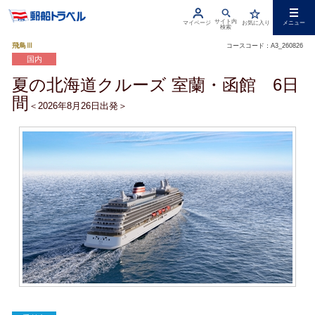
サイト内
マイページ
お気に入り
メニュー
検索
飛鳥Ⅲ
コースコード：A3_260826
国内
夏の北海道クルーズ 室蘭・函館 6日
間
＜2026年8月26日出発＞