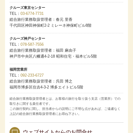
15歳以上18歳未満の方は単独でもご参加いただけますが､お
申し込み時に保護者の同意書の提出が必要です｡
クルーズ東京センター
医療器具をお持ち込みされる場合はお申し込み時にお申し
TEL
03-6774-7731
出ください｡診断書および承諾書を提出いただく場合があり
総合旅行業務取扱管理者：春元 里香
ます｡
妊娠中の方はお申し込み時またはお早目にお申し出くださ
千代田区神田神保町2-2 ミレーネ神保町ビル8階
い｡運航会社指定の診断書および承諾書を提出いただきま
す｡
車いすなどの器具をご利用になっている方や心身に障害の
クルーズ神戸センター
ある方、身体障害者補助犬（盲導犬、聴導犬、介助犬）を
TEL
078-587-7556
お連れの方は、お申込み時にお申し出ください。
総合旅行業務取扱管理者：福田 麻由子
電動車いすをご使用の場合､前項のほか使用上の制限事項に
ついての承諾書の提出が必要となります｡なお､電動カート
神戸市中央区八幡通4-2-18 昭和住宅・福本ビル5階
はご使用になれません｡
体質上(アレルギー)の理由で食べ物に制限をお持ちのお客様
は､お申し込みの都度､お 申し出ください｡ご乗船後にメニ
福岡営業所
ューについてご相談させていただきますが､必ずしも全ての
TEL
092-233-6727
アレルゲンに対応できるとは限りません｡
総合旅行業務取扱管理者：呉田 博之
天候による運航中止やスケジュール変更をはじめとした運
航会社の旅客運送約款内｢運航の中止･変更｣の規定による措
福岡市博多区住吉4-3-2 博多エイトビル5階
置に伴う交通費や宿泊費､宅配便等の費用はお客様負担とな
ります｡
総合旅行業務取扱管理者とは、お客様の旅行を取り扱う支店（営業所）での
写真は全てイメージです｡
取引きに関する責任者です。
ゲストエンターテイナー等の撮影は原則としてご遠慮いた
だいております｡
この旅行契約に関し、担当者からの説明にご不明な点があれば、ご遠慮なく
テレビ･雑誌等の取材関係者が予告なく乗船する場合がござ
上記の総合旅行業務取扱管理者にお尋ね下さい。
います｡
運航会社より出発間際の運航中止やスケジュール変更につ
いて､申込書に記載の携帯電話へショートメッセージでご連
絡する場合がございます｡お申し込みの際は可能な限り携帯
ウェブサイトからのお問合せ