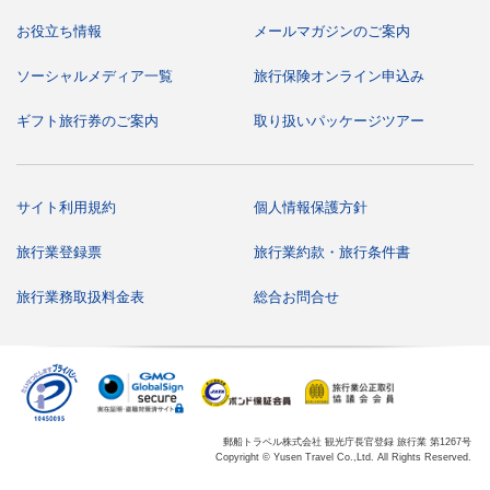
b.お電話によるお申込みの場合は､お申込みの翌日から3日以内
に上記aの申込み手続きをお願いいたします｡この場合にも､申
お役立ち情報
メールマガジンのご案内
込金を受理した時点で募集型企画旅行契約が成立したものとし
ます｡
ソーシャルメディア一覧
旅行保険オンライン申込み
3.旅行代金のお支払い
ギフト旅行券のご案内
取り扱いパッケージツアー
申込金を除いた残金は､旅行開始日の前日から起算してさかの
ぼって､国内旅行は旅行開始日の21日前の当社の定める日まで
にお支払いいただきます｡なお､ご予約いただいた時点で旅行
開始日まで2ヶ月を切る場合には､旅行代金の全額をお支払い
サイト利用規約
個人情報保護方針
いただきます｡
旅行業登録票
旅行業約款・旅行条件書
4.旅行代金に含まれるもの
旅行日程に明示した船舶の運賃・料金、食事料金（税・サービ
旅行業務取扱料金表
総合お問合せ
ス料金を含む）、復路新横浜→新大阪または新神戸までの新幹
線チケット（グリーン車・指定席） ※お客様のご都合によ
り、旅行代金に含まれるものを一部利用されなくても払い戻し
は致しません。
5.旅行代金に含まれないもの
(前項の他は旅行代金に含まれていません｡その一部を例示しま
郵船トラベル株式会社 観光庁長官登録 旅行業 第1267号
Copyright © Yusen Travel Co.,Ltd. All Rights Reserved.
す｡)
a.航空会社の規定を超えた超過手荷物料金。