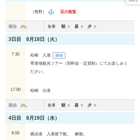
共有する
（熊野）
花火観覧
宿泊
食事
朝
昼
夕
3日目 8月18日（火）
7:30
松崎 入港
寄港地観光ツアー（別料金・定員制）にてお楽しみく
ださい。
17:00
松崎 出港
宿泊
食事
朝
昼
夕
4日目 8月19日（水）
9:00
横浜港 入港後下船。 解散。