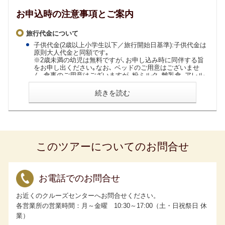
お申込時の注意事項とご案内
旅行代金について
子供代金(2歳以上小学生以下／旅行開始日基準):子供代金は
原則大人代金と同額です｡
※2歳未満の幼児は無料ですが､お申し込み時に同伴する旨
をお申し出ください｡なお､ ベッドのご用意はございませ
ん｡食事のご用意はございますが､粉ミルク､離乳食､アレル
ギ ー対応食はございませんので事前にご準備ください｡
取消料発生期間内に客室のご利用人数が減少した場合､取消
続きを読む
されたお客様には規定による取消料を､お一人様でご参加に
なられるお客様には規定による割増代金を追加で申し 受け
ます｡
取消料について
取消料発生期間内にお客様の申し出により旅行の契約内容
このツアーについてのお問合せ
(客室タイプ)を変更される 場合は､旅行契約を一旦解除した
上で新たに旅行契約を締結していただきます｡このとき､ 新
契約の代金が旧契約の代金よりも低額であれば､その差額に
対し規定の取消料率を乗じた取消料を申し受けます｡
お電話でのお問合せ
ご参加条件
お近くのクルーズセンターへお問合せください。
6ヵ月未満の乳幼児はご乗船いただけません。
各営業所の営業時間：月～金曜 10:30～17:00（土・日祝祭日 休
15歳未満の方は､保護者の同行(同室)が条件となります｡幼児
(6歳までの未就学児)のお子様は､お申し込み時に運航会社指
業）
定の承諾書の提出が必要となります｡