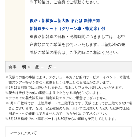
※下船後は、ご自身でご移動ください。
復路：新横浜→新大阪 または 新神戸間
新幹線チケット（グリーン車・指定席）付
※復路新幹線の日程・発着時間につきましては、お申
込書類にてご希望をお伺いいたします。上記以外の発
着駅ご希望の場合は、ご予約時にご相談ください。
食事
朝
昼
夕
天候その他の事情により、スケジュールおよび船内サービス・イベント、寄港地
観光ツアー等が予告なく変更もしくは中止となる場合がございます。
8月17日熊野では上陸いたしません。船上より花火をお楽しみいただきます。
花火は天候その他の事情により中止となる場合がございます。
デッキでの花火観覧時に指定観覧エリアのご用意はございません。
8月18日松崎では、上陸用ボートで上陸予定です。天候によっては上陸できない場
合がございます。なお、安全確保のため、車いすにお乗りいただいた状態で上陸
用ボートへの乗船はできませんので、あらかじめご了承ください。
8月18日松崎での上陸用ボートは8:30頃からの運航を予定しております。
マークについて