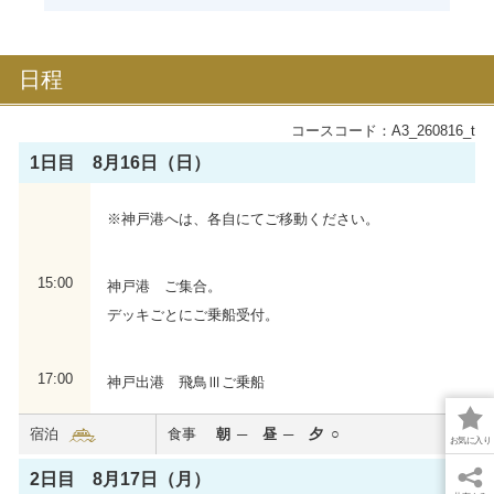
日程
コースコード：A3_260816_t
1日目 8月16日（日）
※神戸港へは、各自にてご移動ください。
飛鳥Ⅲ
15:00
神戸港 ご集合。
これぞ世界に誇る新たな日本の客船。全室バルコニー
付き、6つのダイニングなど、お一人おひとりに“最幸
デッキごとにご乗船受付。
の時間”を。
2025年夏に処女航海を迎えました。
17:00
神戸出港 飛鳥Ⅲご乗船
心からくつろいでいただける居住性を重視した船内で
特別な洋上体験をお届けいたします。
宿泊
食事
朝
昼
夕
お気に入り
飛鳥Ⅲの詳細を見る
2日目 8月17日（月）