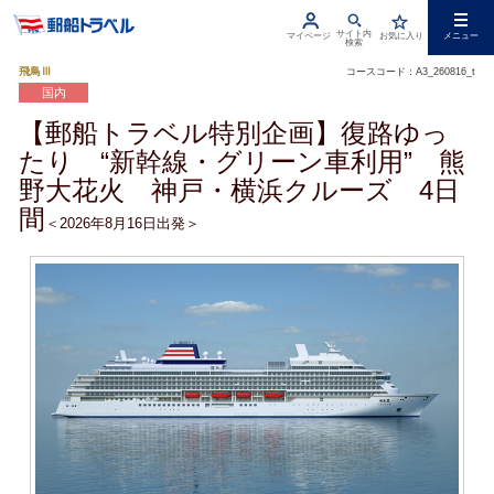
サイト内
マイページ
お気に入り
メニュー
検索
飛鳥Ⅲ
コースコード：A3_260816_t
国内
【郵船トラベル特別企画】復路ゆっ
たり “新幹線・グリーン車利用” 熊
野大花火 神戸・横浜クルーズ 4日
間
＜2026年8月16日出発＞