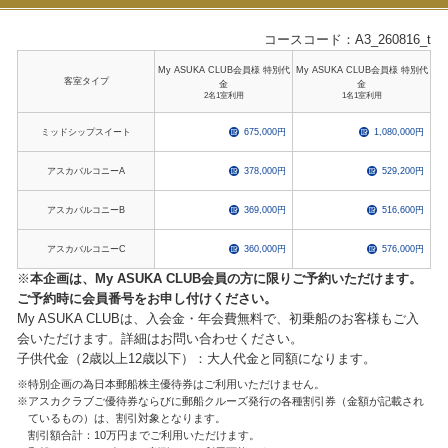
コースコード：A3_260816_t
My ASUKA CLUB会員様 特別代
My ASUKA CLUB会員様 特別代
客室タイプ
金
金
2名1室利用
1名1室利用
ミッドシップスイート
675,000円
1,080,000円
アスカバルコニーA
378,000円
529,200円
アスカバルコニーB
369,000円
516,600円
アスカバルコニーC
360,000円
576,000円
※
本企画は、My ASUKA CLUB会員の方に限りご予約いただけます。
ご予約時に会員番号をお申し付けください。
My ASUKA CLUBは、入会金・年会費無料で、初乗船のお客様もご入
会いただけます。詳細はお問い合わせください。
子供代金（2歳以上12歳以下）：大人代金と同額になります。
特別企画の為日本郵船株主優待券はご利用いただけません。
アスカクラブご優待券ならびに郵船クルーズ発行の各種割引券（金額が記載され
ているもの）は、割引対象となります。
割引額合計：10万円までご利用いただけます。