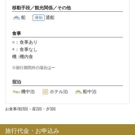
移動手段／観光関係／その他
船
通船
食事
○：
食事あり
×：
食事なし
機：
機内食
旅行期間外の場合はー
宿泊
機中泊
ホテル泊
船中泊
お食事/朝
3
回・昼
2
回・夕
3
回
旅行代金・お申込み