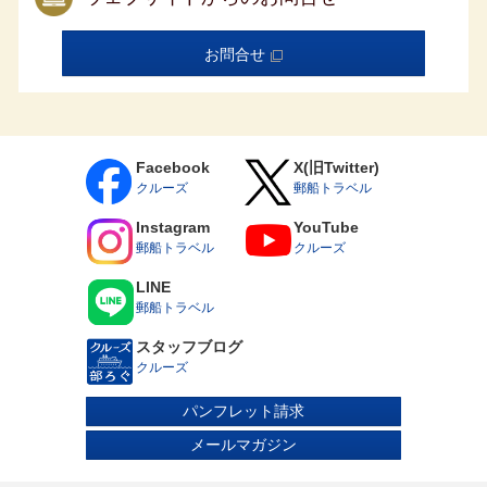
電話番号のご記入をお願いいたします。
旅行条件（要約）
お問合せ
詳しい旅行条件を説明した書類をお渡しいたしますので、事前に
ご確認のうえ、お申し込み下さい。
1.募集型企画旅行契約
Facebook
X(旧Twitter)
この旅行は、郵船トラベル株式会社（以下「当社」といいま
クルーズ
郵船トラベル
す。）が企画・実施する旅行であり、この旅行に参加されるお
客様は、当社と募集型企画旅行契約（以下「旅行契約」といい
Instagram
YouTube
ます。）を締結することになります。また、旅行条件は、下記
郵船トラベル
クルーズ
によるほか、別途お渡しする旅行条件書（全文）、出発前にお
LINE
渡しする確定書面（最終旅行日程表）及び当社旅行業約款（募
郵船トラベル
集型企画旅行契約の部）により ます。
スタッフブログ
2.旅行のお申込み
クルーズ
a.当社にて、当社所定の旅行申込書に所定の事項を記入のう
え、申込金として旅行代金の20％を 添えてお申し込み頂きま
パンフレット請求
す。申込金は旅行代金をお支払い頂くときに、その一部として
取り扱います。 また、旅行契約は、当社が契約の締結を承諾
メールマガジン
し、申込金を受領したときに成立するものとします。