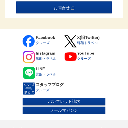
けます。
取消料発生期間内にお客様の申し出により旅行の契約内容
お問合せ
（客室タイプ／コース／割引種別／対象者等を含みます）
を変更される場合は、旅行契約を一旦解除した上で新たに
旅行契約を締結していただきます。このとき、新契約の代
金が旧契約の代金よりも低額であれば、その差額に対し規
定の取消料率を乗じた取消料を申し受けます。
乗船条件について
Facebook
X(旧Twitter)
6ヵ月未満の乳児はご乗船いただけません。
クルーズ
郵船トラベル
15歳未満の方は、保護者の同行（同室）が条件となりま
す。乳幼児（6歳までの未就学児）のお子様は、お申し込み
Instagram
YouTube
時に運航会社指定の承諾書の提出が必要となります。
郵船トラベル
クルーズ
15歳以上18歳未満の方は単独でもご乗船いただけますが、
お申し込み時に保護者の同意書の提出が必要です。
医療器具をお持ち込みされる場合はお申し込み時にお申し
LINE
出ください。診断書および承諾書を提出いただく場合があ
郵船トラベル
ります。
妊娠中の方はお申し込み時またはお早目にお申し出くださ
スタッフブログ
い。運航会社指定の診断書および承諾書を提出いただきま
す。
クルーズ
車いすなどの器具をご利用になっている方や心身に障がい
のある方、身体障がい者補助犬（盲導犬、聴導犬、介助
パンフレット請求
犬）をお連れの方はお申し込み時にお申し出ください。ま
た、車いすをご利用の方については、船内および港での乗
メールマガジン
下船におけるお客様の安全確保の観点から、いくつかの制
限を設けております。つきましては、お申し込み前に飛鳥
クルーズホームページ掲載の「飛鳥Ⅲ 車いすご利用のお客
様へ」のご案内書面を必ずご確認ください。