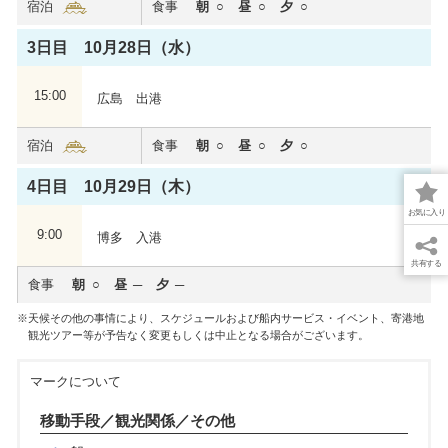
宿泊
食事
朝
昼
夕
3日目 10月28日（水）
15:00
広島 出港
宿泊
食事
朝
昼
夕
4日目 10月29日（木）
お気に入り
9:00
博多 入港
共有する
食事
朝
昼
夕
天候その他の事情により、スケジュールおよび船内サービス・イベント、寄港地
観光ツアー等が予告なく変更もしくは中止となる場合がございます。
マークについて
移動手段／観光関係／その他