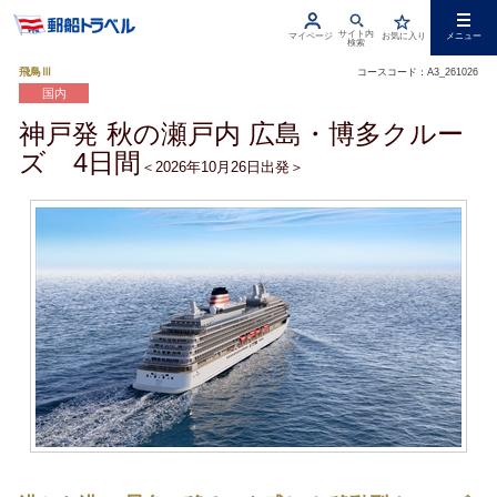
サイト内
マイページ
お気に入り
メニュー
検索
飛鳥Ⅲ
コースコード：A3_261026
国内
神戸発 秋の瀬戸内 広島・博多クルー
ズ 4日間
＜2026年10月26日出発＞