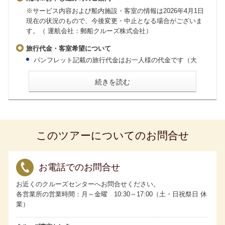
※サービス内容および船内施設・客室の情報は2026年4月1日
現在の状況のもので、今後変更・中止となる場合がございま
す。（ 運航会社：郵船クルーズ株式会社）
旅行代金・客室希望について
パンフレット記載の旅行代金はお一人様の代金です（大
人・子ども同額）。
会員割引旅行代金はお申し込み時に「My ASUKA CLUB」
続きを読む
会員であることが条件です。お申し込みの際には「My
ASUKA CLUB」会員番号をお知らせください。
2歳未満の乳幼児の旅行代金は無料ですが、大人1名様に対
し乳幼児1名様に限ります。お申し込み時に同伴する旨をお
申し出ください。なお、ベッドのご用意はございません。
食事のご用意はございますが、粉ミルク、離乳食、アレル
ギー対応食はございませんので事前にご準備ください。
このツアーについてのお問合せ
お一人様でご利用いただける客室には限りがございます。
相部屋は承っていません。
客室の3人および4人利用について
・ロイヤルペントハウスはスタッキングベッドを使用して4
人利用が可能です。
お電話でのお問合せ
・グランドペントハウス、キャプテンズスイート、パノラ
マスイートはスタッキングベッドを使用して3人利用が可能
お近くのクルーズセンターへお問合せください。
です。
各営業所の営業時間：月～金曜 10:30～17:00（土・日祝祭日 休
・アスカスイート、一部のミッドシップスイートは備え付
けのソファベッドを使用することで3人利用が可能です。
業）
・3人目、4人目のお客様の旅行代金は、客室タイプにかか
わらず当該クルーズのアスカバルコニーDの2名1室利用時の