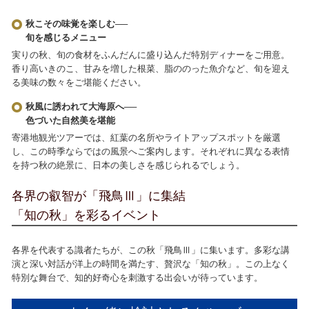
秋こその味覚を楽しむ──
旬を感じるメニュー
実りの秋、旬の食材をふんだんに盛り込んだ特別ディナーをご用意。
香り高いきのこ、甘みを増した根菜、脂ののった魚介など、旬を迎え
る美味の数々をご堪能ください。
秋風に誘われて大海原へ──
色づいた自然美を堪能
寄港地観光ツアーでは、紅葉の名所やライトアップスポットを厳選
し、この時季ならではの風景へご案内します。それぞれに異なる表情
を持つ秋の絶景に、日本の美しさを感じられるでしょう。
各界の叡智が「飛鳥Ⅲ」に集結
「知の秋」を彩るイベント
各界を代表する識者たちが、この秋「飛鳥Ⅲ」に集います。多彩な講
演と深い対話が洋上の時間を満たす、贅沢な「知の秋」。この上なく
特別な舞台で、知的好奇心を刺激する出会いが待っています。