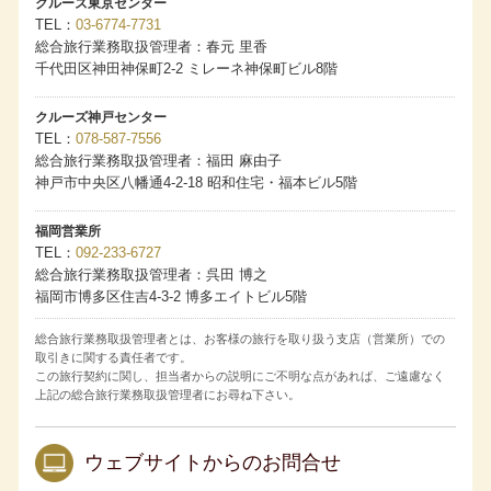
お一人様分の旅行代金となります。
クルーズ東京センター
客室番号のご希望について
TEL
03-6774-7731
・ペントハウスクラス、スイートクラス：すべてのクルー
総合旅行業務取扱管理者：春元 里香
ズにてフルクルーズ（全区間）をご予約の場合、ご希望を
お預かりします。
千代田区神田神保町2-2 ミレーネ神保町ビル8階
・バルコニークラス：４泊以上のクルーズにて、フルクル
ーズ（全区間）をご予約の場合、ご希望をお預かりしま
す。
クルーズ神戸センター
・ご希望がある場合は、お申し込みの旅行会社および販売
TEL
078-587-7556
店へお申し出ください。ただし客室番号は乗船券発券時に
総合旅行業務取扱管理者：福田 麻由子
最終確定します。ご希望にそえない場合もございます。
・客室番号のご希望が重なった場合は、「My ASUKA
神戸市中央区八幡通4-2-18 昭和住宅・福本ビル5階
CLUB」の『ASUKA CRUISE POINTS（アスカクルーズポ
イント）』もしくは累計宿泊数の多い方の希望を優先しま
す。
福岡営業所
コネクティングルームについて
TEL
092-233-6727
・コネクティングルームのご希望は、お申し込みの旅行会
総合旅行業務取扱管理者：呉田 博之
社および販売店へお申し出ください。ただしご希望にそえ
福岡市博多区住吉4-3-2 博多エイトビル5階
ない場合もございます。
・コネクティングルームをご利用の場合、異なる客室タイ
プの組み合わせでもサービス内容は宿泊する客室タイプに
総合旅行業務取扱管理者とは、お客様の旅行を取り扱う支店（営業所）での
準じます。
取引きに関する責任者です。
国内クルーズの旅行代金は消費税等諸税・各港の施設使用
この旅行契約に関し、担当者からの説明にご不明な点があれば、ご遠慮なく
料を含みます。海外クルーズの旅行代金は海外の各港の港
湾諸税を含みます。今後税額や各港の施設使用料が増減ま
上記の総合旅行業務取扱管理者にお尋ね下さい。
たは廃止された場合でも旅行代金に変更はありません。日
本の国際観光旅客税は含まれておりません。
取消料発生期間内に客室のご利用人数が減少した場合、取
ウェブサイトからのお問合せ
消されたお客様には規定の取消料を、客室をお一人様でご
利用になられるお客様には規定の差額代金を追加で申し受