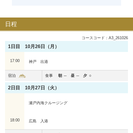
日程
コースコード：A3_261026
1日目 10月26日（月）
17:00
神戸 出港
飛鳥Ⅲ
宿泊
食事
朝
昼
夕
これぞ世界に誇る新たな日本の客船。全室バルコニー
付き、6つのダイニングなど、お一人おひとりに“最幸
2日目 10月27日（火）
の時間”を。
2025年夏に処女航海を迎えました。
瀬戸内海クルージング
心からくつろいでいただける居住性を重視した船内で
特別な洋上体験をお届けいたします。
18:00
広島 入港
飛鳥Ⅲの詳細を見る