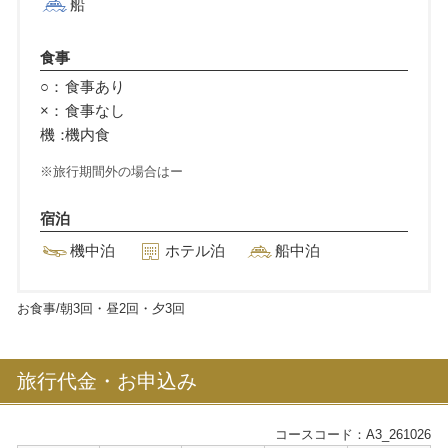
船
食事
○：
食事あり
×：
食事なし
機：
機内食
旅行期間外の場合はー
宿泊
機中泊
ホテル泊
船中泊
お食事/朝
3
回・昼
2
回・夕
3
回
旅行代金・お申込み
コースコード：A3_261026