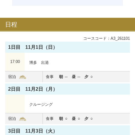
日程
コースコード：A3_261101
1日目 11月1日（日）
17:00
博多 出港
飛鳥Ⅲ
宿泊
食事
朝
昼
夕
これぞ世界に誇る新たな日本の客船。全室バルコニー
付き、6つのダイニングなど、お一人おひとりに“最幸
2日目 11月2日（月）
の時間”を。
2025年夏に処女航海を迎えました。
クルージング
心からくつろいでいただける居住性を重視した船内で
特別な洋上体験をお届けいたします。
宿泊
食事
朝
昼
夕
飛鳥Ⅲの詳細を見る
3日目 11月3日（火）