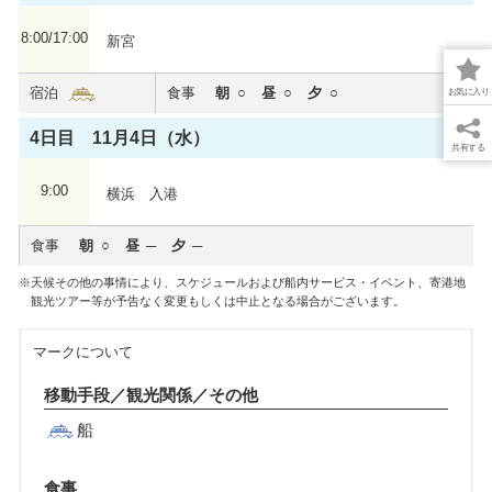
8:00/17:00
新宮
宿泊
食事
朝
昼
夕
お気に入り
4日目 11月4日（水）
共有する
9:00
横浜 入港
食事
朝
昼
夕
天候その他の事情により、スケジュールおよび船内サービス・イベント、寄港地
観光ツアー等が予告なく変更もしくは中止となる場合がございます。
マークについて
移動手段／観光関係／その他
船
食事