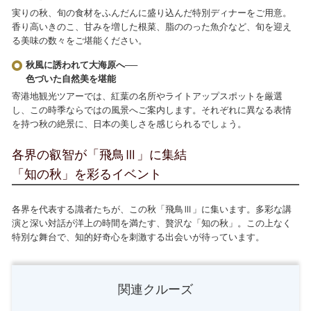
実りの秋、旬の食材をふんだんに盛り込んだ特別ディナーをご用意。
香り高いきのこ、甘みを増した根菜、脂ののった魚介など、旬を迎え
る美味の数々をご堪能ください。
秋風に誘われて大海原へ──
色づいた自然美を堪能
寄港地観光ツアーでは、紅葉の名所やライトアップスポットを厳選
し、この時季ならではの風景へご案内します。それぞれに異なる表情
を持つ秋の絶景に、日本の美しさを感じられるでしょう。
各界の叡智が「飛鳥Ⅲ」に集結
「知の秋」を彩るイベント
各界を代表する識者たちが、この秋「飛鳥Ⅲ」に集います。多彩な講
演と深い対話が洋上の時間を満たす、贅沢な「知の秋」。この上なく
特別な舞台で、知的好奇心を刺激する出会いが待っています。
関連クルーズ