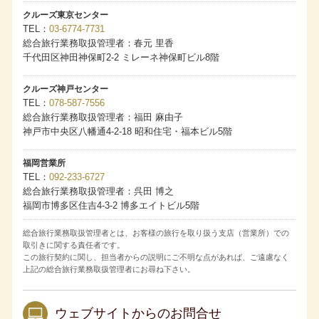
わらず当該クルーズのアスカバルコニーDの2名1室利用時の
お一人様分の旅行代金となります。
クルーズ東京センター
客室番号のご希望について
TEL
03-6774-7731
・ペントハウスクラス、スイートクラス：すべてのクルー
総合旅行業務取扱管理者：春元 里香
ズにてフルクルーズ（全区間）をご予約の場合、ご希望を
お預かりします。
千代田区神田神保町2-2 ミレーネ神保町ビル8階
・バルコニークラス：４泊以上のクルーズにて、フルクル
ーズ（全区間）をご予約の場合、ご希望をお預かりしま
す。
クルーズ神戸センター
・ご希望がある場合は、お申し込みの旅行会社および販売
TEL
078-587-7556
店へお申し出ください。ただし客室番号は乗船券発券時に
総合旅行業務取扱管理者：福田 麻由子
最終確定します。ご希望にそえない場合もございます。
・客室番号のご希望が重なった場合は、「My ASUKA
神戸市中央区八幡通4-2-18 昭和住宅・福本ビル5階
CLUB」の『ASUKA CRUISE POINTS（アスカクルーズポ
イント）』もしくは累計宿泊数の多い方の希望を優先しま
す。
福岡営業所
コネクティングルームについて
TEL
092-233-6727
・コネクティングルームのご希望は、お申し込みの旅行会
総合旅行業務取扱管理者：呉田 博之
社および販売店へお申し出ください。ただしご希望にそえ
福岡市博多区住吉4-3-2 博多エイトビル5階
ない場合もございます。
・コネクティングルームをご利用の場合、異なる客室タイ
プの組み合わせでもサービス内容は宿泊する客室タイプに
総合旅行業務取扱管理者とは、お客様の旅行を取り扱う支店（営業所）での
準じます。
取引きに関する責任者です。
国内クルーズの旅行代金は消費税等諸税・各港の施設使用
この旅行契約に関し、担当者からの説明にご不明な点があれば、ご遠慮なく
料を含みます。海外クルーズの旅行代金は海外の各港の港
湾諸税を含みます。今後税額や各港の施設使用料が増減ま
上記の総合旅行業務取扱管理者にお尋ね下さい。
たは廃止された場合でも旅行代金に変更はありません。日
本の国際観光旅客税は含まれておりません。
取消料発生期間内に客室のご利用人数が減少した場合、取
ウェブサイトからのお問合せ
消されたお客様には規定の取消料を、客室をお一人様でご