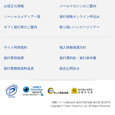
様へ」のご案内書面を必ずご確認ください。
電動車いすをご使用の場合、前項のほか使用上の制限事項
お役立ち情報
メールマガジンのご案内
についての承諾書の提出が必要となります。なお、電動カ
ートはご使用になれません。
食物アレルギーでお食事の対応が必要な場合は、ご乗船後
ソーシャルメディア一覧
旅行保険オンライン申込み
に船内の「お食事に関するご相談デスク」にてご相談を承
ります。ご乗船前に「船内でのお食事対応について」の書
ギフト旅行券のご案内
取り扱いパッケージツアー
面をお渡ししますので、お申し込みの際に旅行会社にお申
し出ください。
ご乗船に際して必要なデータの正確を期すため、過去の乗
船時のデータと異なる申告について取扱旅行会社へ照会さ
せていただく場合があります。
サイト利用規約
個人情報保護方針
スケジュール・その他ご案内
記載されたスケジュール、イベントおよび船内サービス等
旅行業登録票
旅行業約款・旅行条件書
は、天候その他の事情により変更もしくは中止となる場合
がございます。
旅行業務取扱料金表
総合お問合せ
天候による運航中止やスケジュール変更をはじめとした運
航会社の旅客運送約款内「運航の中止・変更等」の規定に
よる措置に伴う交通費や宿泊費、宅配便等の費用はお客様
負担となります。
写真は全てイメージです。掲載の寄港地案内、写真は一部
を除き自由行動中または寄港地観光ツアー等でお楽しみい
ただけるものです。
テレビ・雑誌等の取材関係者が予告なく乗船する場合がご
ざいます。
郵船トラベル株式会社 観光庁長官登録 旅行業 第1267号
出発間際の運航中止やスケジュール変更について、申込書
Copyright © Yusen Travel Co.,Ltd. All Rights Reserved.
に記載の携帯電話へショートメッセージでご連絡する場合
がございます。お申し込みの際は可能な限り携帯電話番号