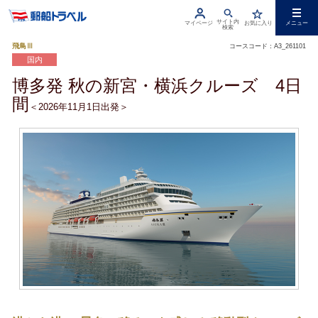
サイト内
マイページ
お気に入り
メニュー
検索
飛鳥Ⅲ
コースコード：A3_261101
国内
博多発 秋の新宮・横浜クルーズ 4日
間
＜2026年11月1日出発＞