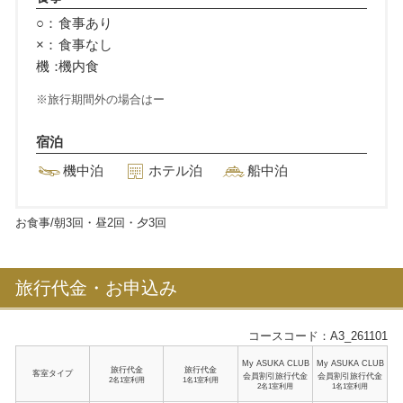
○：
食事あり
×：
食事なし
機：
機内食
旅行期間外の場合はー
宿泊
機中泊
ホテル泊
船中泊
お食事/朝
3
回・昼
2
回・夕
3
回
旅行代金・お申込み
コースコード：A3_261101
My ASUKA CLUB
My ASUKA CLUB
旅行代金
旅行代金
客室タイプ
会員割引旅行代金
会員割引旅行代金
2名1室利用
1名1室利用
2名1室利用
1名1室利用