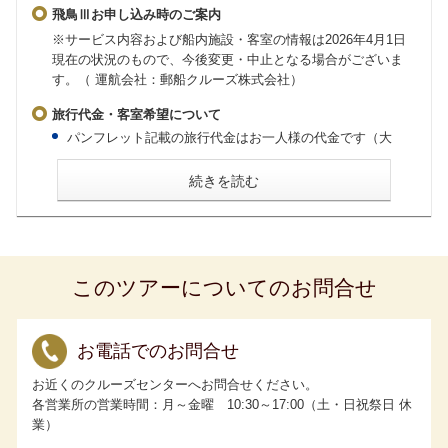
飛鳥Ⅲお申し込み時のご案内
※サービス内容および船内施設・客室の情報は2026年4月1日
現在の状況のもので、今後変更・中止となる場合がございま
す。（ 運航会社：郵船クルーズ株式会社）
旅行代金・客室希望について
パンフレット記載の旅行代金はお一人様の代金です（大
人・子ども同額）。
会員割引旅行代金はお申し込み時に「My ASUKA CLUB」
続きを読む
会員であることが条件です。お申し込みの際には「My
ASUKA CLUB」会員番号をお知らせください。
2歳未満の乳幼児の旅行代金は無料ですが、大人1名様に対
し乳幼児1名様に限ります。お申し込み時に同伴する旨をお
申し出ください。なお、ベッドのご用意はございません。
食事のご用意はございますが、粉ミルク、離乳食、アレル
ギー対応食はございませんので事前にご準備ください。
このツアーについてのお問合せ
お一人様でご利用いただける客室には限りがございます。
相部屋は承っていません。
客室の3人および4人利用について
・ロイヤルペントハウスはスタッキングベッドを使用して4
人利用が可能です。
お電話でのお問合せ
・グランドペントハウス、キャプテンズスイート、パノラ
マスイートはスタッキングベッドを使用して3人利用が可能
お近くのクルーズセンターへお問合せください。
です。
各営業所の営業時間：月～金曜 10:30～17:00（土・日祝祭日 休
・アスカスイート、一部のミッドシップスイートは備え付
けのソファベッドを使用することで3人利用が可能です。
業）
・3人目、4人目のお客様の旅行代金は、客室タイプにかか