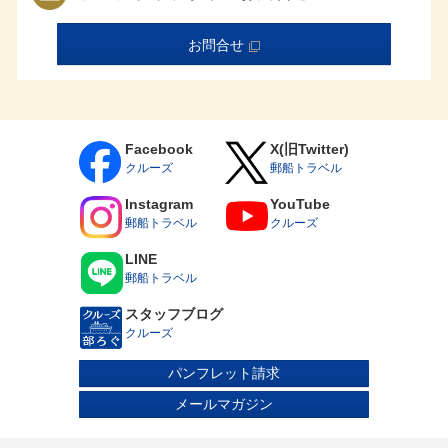
利用になられるお客様には規定の差額代金を追加で申し受
けます。
取消料発生期間内にお客様の申し出により旅行の契約内容
お問合せ
（客室タイプ／コース／割引種別／対象者等を含みます）
を変更される場合は、旅行契約を一旦解除した上で新たに
旅行契約を締結していただきます。このとき、新契約の代
金が旧契約の代金よりも低額であれば、その差額に対し規
定の取消料率を乗じた取消料を申し受けます。
乗船条件について
Facebook
X(旧Twitter)
6ヵ月未満の乳児はご乗船いただけません。
クルーズ
郵船トラベル
15歳未満の方は、保護者の同行（同室）が条件となりま
す。乳幼児（6歳までの未就学児）のお子様は、お申し込み
Instagram
YouTube
時に運航会社指定の承諾書の提出が必要となります。
郵船トラベル
クルーズ
15歳以上18歳未満の方は単独でもご乗船いただけますが、
お申し込み時に保護者の同意書の提出が必要です。
医療器具をお持ち込みされる場合はお申し込み時にお申し
LINE
出ください。診断書および承諾書を提出いただく場合があ
郵船トラベル
ります。
妊娠中の方はお申し込み時またはお早目にお申し出くださ
スタッフブログ
い。運航会社指定の診断書および承諾書を提出いただきま
す。
クルーズ
車いすなどの器具をご利用になっている方や心身に障がい
のある方、身体障がい者補助犬（盲導犬、聴導犬、介助
パンフレット請求
犬）をお連れの方はお申し込み時にお申し出ください。ま
た、車いすをご利用の方については、船内および港での乗
メールマガジン
下船におけるお客様の安全確保の観点から、いくつかの制
限を設けております。つきましては、お申し込み前に飛鳥
クルーズホームページ掲載の「飛鳥Ⅲ 車いすご利用のお客