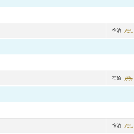
全室バ
ルコニ
ー付き、
宿泊
6つのダ
イニン
グな
ど、お
一人お
宿泊
ひとり
に“最幸
の時
間”を。
宿泊
2025年夏