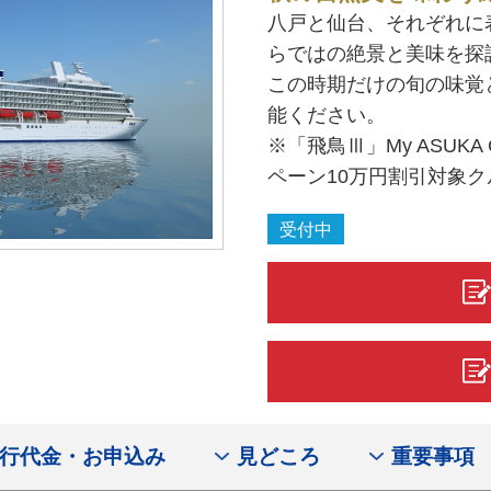
八戸と仙台、それぞれに
らではの絶景と美味を探
この時期だけの旬の味覚
能ください。
※「飛鳥Ⅲ」My ASUK
ペーン10万円割引対象ク
受付中
行代金・お申込み
見どころ
重要事項