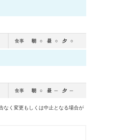
食事
朝
昼
夕
食事
朝
昼
夕
告なく変更もしくは中止となる場合が