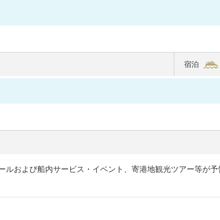
に処女航
海を迎え
ました。
心からく
つろいで
宿泊
いただけ
る居住性
を重視し
た船内で
特別な洋
上体験を
お届けい
たしま
ールおよび船内サービス・イベント、寄港地観光ツアー等が予
す。
飛
鳥