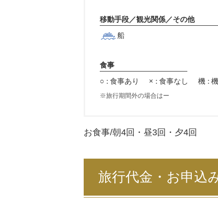
移動手段／観光関係／その他
船
食事
○：
食事あり
×：
食事なし
機：
旅行期間外の場合はー
お食事/朝
4
回・昼
3
回・夕
4
回
旅行代金・お申込