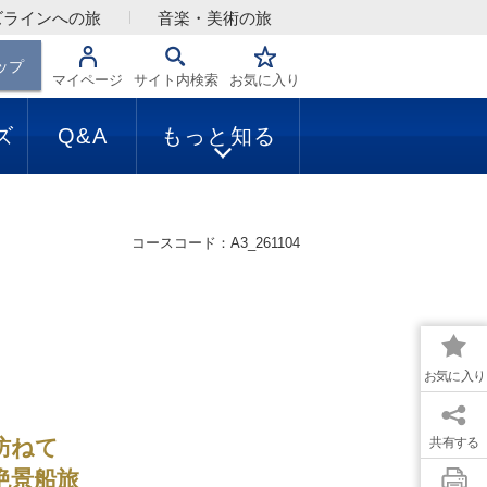
ズラインへの旅
音楽・美術の旅
ップ
マイページ
サイト内検索
お気に入り
ズ
Q&A
もっと知る
コースコード：A3_261104
お気に入り
訪ねて
共有する
絶景船旅