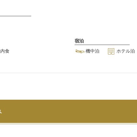
Ⅲ
の
詳
細
を
見
る
宿泊
機内食
機中泊
ホテル泊
み