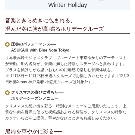
Winter Holiday
音楽ときらめきに包まれる、
澄んだ冬に胸が高i鳴るホリデークルーズ
圧巻のパフォーマンス──
ASUKAⅢ with Blue Note Tokyo
世界最高峰のジャズクラブ、ブルーノート東京ゆかりのアーティスト
が乗船。船内各所が、音楽に満ちた特別なステージへと変わります。
グラスを傾けながら思いおもいの距離感で楽しむ音楽体験を。
※ 12月8日〜12月23日出港のクルーズでお楽しみいただけます（12月3
日出港Xmas 神戸発着 小笠原クルーズは対象外）。
クリスマスの喜びに満ちた──
ホリデーシーズンメニュー
クリスマスの想い出を彩る、特別なメニューをご用意いたします。上
質な牛肉を贅沢に使った祝祭感あふれる料理や、クリスマスの特別な
カクテルなどをご提供。華やかなひとときもお楽しみください。
船内を華やかに彩る──