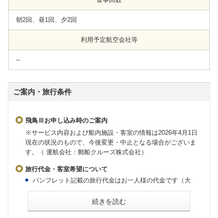
朝2回、昼1回、夕2回
利用予定航空会社等
--
ご案内・旅行条件
飛鳥Ⅲお申し込み時のご案内
※サービス内容および船内施設・客室の情報は2026年4月1日
現在の状況のもので、今後変更・中止となる場合がございま
す。（ 運航会社：郵船クルーズ株式会社）
旅行代金・客室希望について
パンフレット記載の旅行代金はお一人様の代金です（大
人・子ども同額）。
会員割引旅行代金はお申し込み時に「My ASUKA CLUB」
続きを読む
会員であることが条件です。お申し込みの際には「My
ASUKA CLUB」会員番号をお知らせください。
2歳未満の乳幼児の旅行代金は無料ですが、大人1名様に対