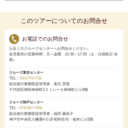
し乳幼児1名様に限ります。お申し込み時に同伴する旨をお
申し出ください。なお、ベッドのご用意はございません。
食事のご用意はございますが、粉ミルク、離乳食、アレル
ギー対応食はございませんので事前にご準備ください。
このツアーについてのお問合せ
お一人様でご利用いただける客室には限りがございます。
相部屋は承っていません。
客室の3人および4人利用について
・ロイヤルペントハウスはスタッキングベッドを使用して4
人利用が可能です。
お電話でのお問合せ
・グランドペントハウス、キャプテンズスイート、パノラ
マスイートはスタッキングベッドを使用して3人利用が可能
お近くのクルーズセンターへお問合せください。
です。
各営業所の営業時間：月～金曜 10:30～17:00（土・日祝祭日 休
・アスカスイート、一部のミッドシップスイートは備え付
けのソファベッドを使用することで3人利用が可能です。
業）
・3人目、4人目のお客様の旅行代金は、客室タイプにかか
わらず当該クルーズのアスカバルコニーDの2名1室利用時の
お一人様分の旅行代金となります。
クルーズ東京センター
客室番号のご希望について
TEL
03-6774-7731
・ペントハウスクラス、スイートクラス：すべてのクルー
総合旅行業務取扱管理者：春元 里香
ズにてフルクルーズ（全区間）をご予約の場合、ご希望を
お預かりします。
千代田区神田神保町2-2 ミレーネ神保町ビル8階
・バルコニークラス：４泊以上のクルーズにて、フルクル
ーズ（全区間）をご予約の場合、ご希望をお預かりしま
す。
クルーズ神戸センター
・ご希望がある場合は、お申し込みの旅行会社および販売
TEL
078-587-7556
店へお申し出ください。ただし客室番号は乗船券発券時に
総合旅行業務取扱管理者：福田 麻由子
最終確定します。ご希望にそえない場合もございます。
・客室番号のご希望が重なった場合は、「My ASUKA
神戸市中央区八幡通4-2-18 昭和住宅・福本ビル5階
CLUB」の『ASUKA CRUISE POINTS（アスカクルーズポ
イント）』もしくは累計宿泊数の多い方の希望を優先しま