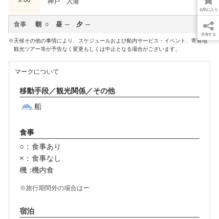
神戸 入港
お気に入り
食事
朝
昼
夕
共有する
天候その他の事情により、スケジュールおよび船内サービス・イベント、寄港地
観光ツアー等が予告なく変更もしくは中止となる場合がございます。
マークについて
移動手段／観光関係／その他
船
食事
○：
食事あり
×：
食事なし
機：
機内食
旅行期間外の場合はー
宿泊