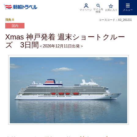
サイト内
マイページ
お気に入り
メニュー
検索
飛鳥Ⅲ
コースコード：A3_261211
国内
Xmas 神戸発着 週末ショートクルー
ズ 3日間
＜2026年12月11日出発＞