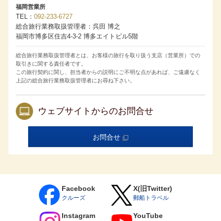
す。
福岡営業所
コネクティングルームについて
TEL
092-233-6727
・コネクティングルームのご希望は、お申し込みの旅行会
総合旅行業務取扱管理者：呉田 博之
社および販売店へお申し出ください。ただしご希望にそえ
福岡市博多区住吉4-3-2 博多エイトビル5階
ない場合もございます。
・コネクティングルームをご利用の場合、異なる客室タイ
プの組み合わせでもサービス内容は宿泊する客室タイプに
総合旅行業務取扱管理者とは、お客様の旅行を取り扱う支店（営業所）での
準じます。
取引きに関する責任者です。
国内クルーズの旅行代金は消費税等諸税・各港の施設使用
この旅行契約に関し、担当者からの説明にご不明な点があれば、ご遠慮なく
料を含みます。海外クルーズの旅行代金は海外の各港の港
湾諸税を含みます。今後税額や各港の施設使用料が増減ま
上記の総合旅行業務取扱管理者にお尋ね下さい。
たは廃止された場合でも旅行代金に変更はありません。日
本の国際観光旅客税は含まれておりません。
取消料発生期間内に客室のご利用人数が減少した場合、取
ウェブサイトからのお問合せ
消されたお客様には規定の取消料を、客室をお一人様でご
利用になられるお客様には規定の差額代金を追加で申し受
けます。
取消料発生期間内にお客様の申し出により旅行の契約内容
お問合せ
（客室タイプ／コース／割引種別／対象者等を含みます）
を変更される場合は、旅行契約を一旦解除した上で新たに
旅行契約を締結していただきます。このとき、新契約の代
金が旧契約の代金よりも低額であれば、その差額に対し規
定の取消料率を乗じた取消料を申し受けます。
乗船条件について
Facebook
X(旧Twitter)
6ヵ月未満の乳児はご乗船いただけません。
クルーズ
郵船トラベル
15歳未満の方は、保護者の同行（同室）が条件となりま
す。乳幼児（6歳までの未就学児）のお子様は、お申し込み
Instagram
YouTube
時に運航会社指定の承諾書の提出が必要となります。