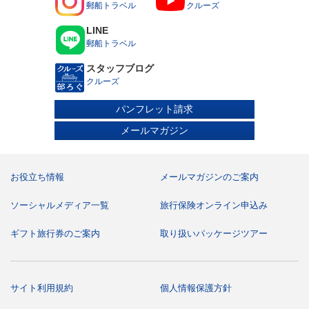
郵船トラベル
クルーズ
15歳以上18歳未満の方は単独でもご乗船いただけますが、
お申し込み時に保護者の同意書の提出が必要です。
医療器具をお持ち込みされる場合はお申し込み時にお申し
LINE
出ください。診断書および承諾書を提出いただく場合があ
郵船トラベル
ります。
妊娠中の方はお申し込み時またはお早目にお申し出くださ
スタッフブログ
い。運航会社指定の診断書および承諾書を提出いただきま
す。
クルーズ
車いすなどの器具をご利用になっている方や心身に障がい
のある方、身体障がい者補助犬（盲導犬、聴導犬、介助
パンフレット請求
犬）をお連れの方はお申し込み時にお申し出ください。ま
た、車いすをご利用の方については、船内および港での乗
メールマガジン
下船におけるお客様の安全確保の観点から、いくつかの制
限を設けております。つきましては、お申し込み前に飛鳥
クルーズホームページ掲載の「飛鳥Ⅲ 車いすご利用のお客
様へ」のご案内書面を必ずご確認ください。
電動車いすをご使用の場合、前項のほか使用上の制限事項
お役立ち情報
メールマガジンのご案内
についての承諾書の提出が必要となります。なお、電動カ
ートはご使用になれません。
食物アレルギーでお食事の対応が必要な場合は、ご乗船後
ソーシャルメディア一覧
旅行保険オンライン申込み
に船内の「お食事に関するご相談デスク」にてご相談を承
ります。ご乗船前に「船内でのお食事対応について」の書
ギフト旅行券のご案内
取り扱いパッケージツアー
面をお渡ししますので、お申し込みの際に旅行会社にお申
し出ください。
ご乗船に際して必要なデータの正確を期すため、過去の乗
船時のデータと異なる申告について取扱旅行会社へ照会さ
せていただく場合があります。
サイト利用規約
個人情報保護方針
スケジュール・その他ご案内