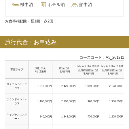
機中泊
ホテル泊
船中泊
お食事/朝
2
回・昼
1
回・夕
2
回
旅行代金・お申込み
コースコード：A3_261211
My ASUKA CLUB
My ASUKA CLUB
旅行代金
旅行代金
客室タイプ
会員割引旅行代金
会員割引旅行代金
2名1室利用
1名1室利用
2名1室利用
1名1室利用
ロイヤルペントハ
1,210,000円
2,420,000円
1,089,000円
2,178,000円
ウス
グランドペントハ
1,100,000円
2,200,000円
990,000円
1,980,000円
ウス
キャプテンズスイ
840,000円
1,344,000円
756,000円
1,209,600円
ート