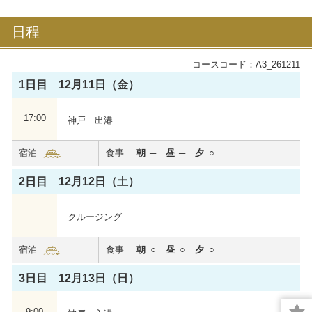
日程
コースコード：A3_261211
1日目 12月11日（金）
17:00
神戸 出港
飛鳥Ⅲ
宿泊
食事
朝
昼
夕
これぞ世界に誇る新たな日本の客船。全室バルコニー
付き、6つのダイニングなど、お一人おひとりに“最幸
2日目 12月12日（土）
の時間”を。
2025年夏に処女航海を迎えました。
クルージング
心からくつろいでいただける居住性を重視した船内で
特別な洋上体験をお届けいたします。
宿泊
食事
朝
昼
夕
飛鳥Ⅲの詳細を見る
3日目 12月13日（日）
9:00