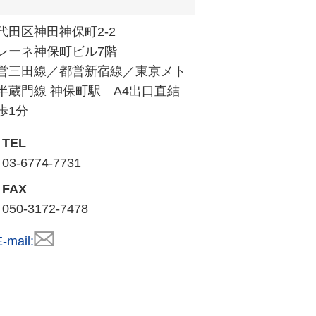
代田区神田神保町2-2
レーネ神保町ビル7階
営三田線／都営新宿線／東京メト
半蔵門線 神保町駅 A4出口直結
歩1分
TEL
03-6774-7731
FAX
050-3172-7478
-mail: