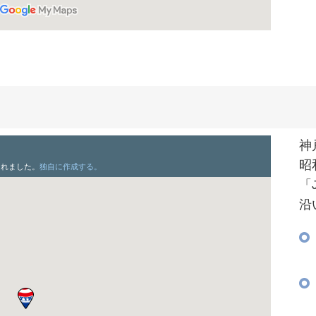
神
昭
「
沿