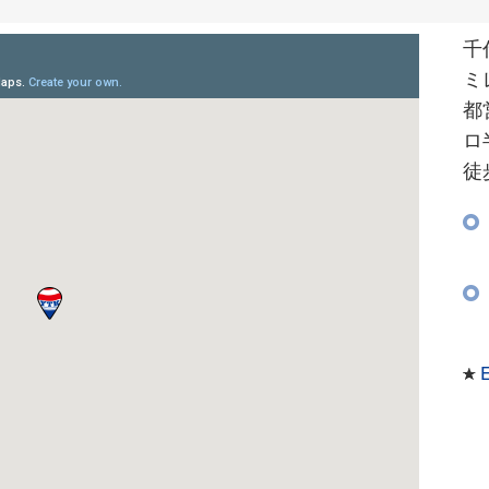
千
ミ
都
ロ
徒
E