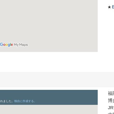
E
福
博
J