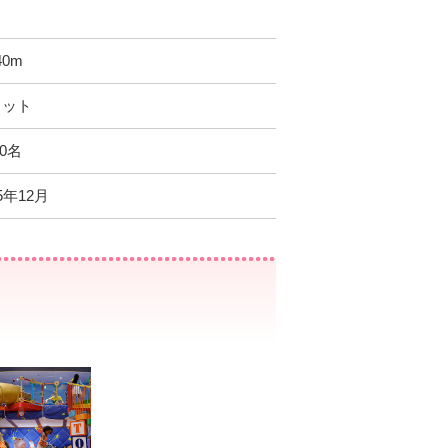
40m
ノット
00名
25年12月