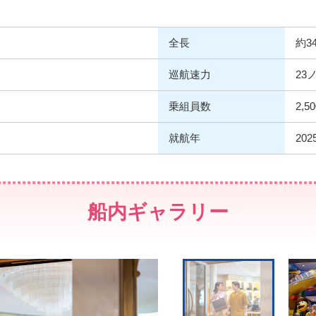
ン
全長
約3
巡航速力
23
乗組員数
2,5
就航年
20
船内ギャラリー