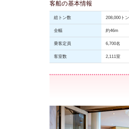
客船の基本情報
総トン数
208,000ト
全幅
約46m
乗客定員
6,700名
客室数
2,111室