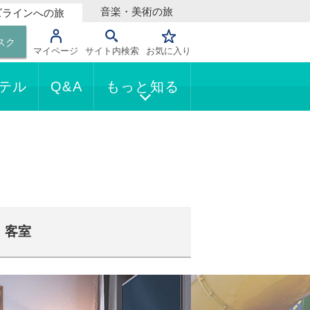
音楽・美術の旅
ズラインへの旅
スク
マイページ
サイト内検索
お気に入り
テル
Q&A
もっと知る
客室