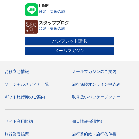
・当パンフレットに掲載しているビジネスクラスは、当社が特別
LINE
に設定したもので、お客様のご希望はお受けできません。また、
音楽・美術の旅
各航空会社が独自に行うビジネスクラスのお客様向けの付帯サー
ビスは適用されない場合があります。
スタッフブログ
●札幌・名古屋・大阪・福岡からご参加の方へ
音楽・美術の旅
・札幌・名古屋・大阪・福岡のお客様は、この旅行ご予約後にお
送りする「お申込みからご出発までのご案内」書類に記載された
パンフレット請求
追加代金をお支払いし、成田空港又は羽田空港への国内線をご利
メールマガジン
用頂くことにより、成田空港又は羽田空港発着ツアーにご参加頂
けます。
・国内線追加の手配完了後は、当該国内線区間も基本コースと併
お役立ち情報
メールマガジンのご案内
せて募集型企画旅行の範囲として取り扱います。
・利用空港によっては国内の空港施設使用料等が別途必要となり
ます。成田空港発着ツアーで羽田便となった場合、羽田⇔成田空
ソーシャルメディア一覧
旅行保険オンライン申込み
港間の交通機関はお客様自身の手配・ご負担となります。航空機
以外の交通機関の費用、宿泊を伴う場合の宿泊代は、お客様のご
ギフト旅行券のご案内
取り扱いパッケージツアー
負担となります。
・国内線出発空港から添乗員が同行しない場合は、国内線出発空
港における搭乗手続きはお客様自身で行って頂きます。
●共同運航便について
サイト利用規約
個人情報保護方針
利用航空会社によっては、他航空会社との共同運航便となること
があります。この場合、他航空会社の機材及び客室乗務員となる
旅行業登録票
旅行業約款・旅行条件書