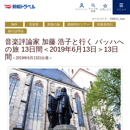
サイト内
マイページ
お気に入り
メニュー
検索
コースコード：190613_kato
海外
音楽祭
周遊の旅
講師同行ツアー
添乗員同行
旅行説明会
音楽評論家 加藤 浩子と行く バッハへ
の旅 13日間＜2019年6月13日＞13日
間
＜2019年6月13日出発＞