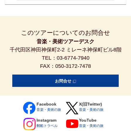
要となる旨をお申し出ください。（旅行契約成立後にこれらの状
態になった場合も直にお申し出ください。）当社は可能な範囲で
これに応じます。尚、お客様のお申し出に基づき当社がお客様の
ために講じた特別な措置に要する費用はお客様の負担となりま
す。 渡航手続きについて
このツアーについてのお問合せ
●旅行に必要な旅券（パスポート）、査証（ビザ）、再入国許可
及び各種証明書の取得については、お客様自身で行って頂きま
音楽・美術ツアーデスク
す。当社はお客様の依頼によって渡航手続代行契約を締結し、渡
千代田区神田神保町2-2 ミレーネ神保町ビル8階
航手続きの一部又は全部を代行します。
TEL：03-6774-7940
●日本国籍ではないお客様は、ご自身で自国・渡航先国の大使
館、入国管理事務所へお問合せください。 航空機について
FAX：050-3172-7478
●ビジネスクラスについて
・基本コースのご予約と同時にお申し出ください。座席のご希望
お問合せ
も併せて予約時にお申し出ください。お申し込み後の手配のた
め、ご希望に沿えない場合があります。予約をお取りできず、基
本コース自体を取り消す場合、お申し出時期によっては取消料が
必要となります。
Facebook
X(旧Twitter)
・特に記載のない限り、日本発着の国際線区間（日本からヨーロ
音楽・美術の旅
音楽・美術の旅
ッパの最初の到着地およびヨーロッパの最終出発地から日本）の
みの適用となり、それ以外の区間はエコノミークラスとなりま
Instagram
YouTube
す。また、往復の空港でのチェックイン受付、現地での旅行サー
郵船トラベル
音楽・美術の旅
ビス内容はエコノミークラスのお客様と同一となります。