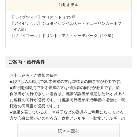
利用ホテル
【ライプツィヒ】マリオット（4ツ星）
【アイゼナッハ】シュタイゲンベルガー・テューリンガーホフ
（4ツ星）
【ヴァイマール】ドリント・アム・ゲーテパーク（4ツ星）
ご案内・旅行条件
お申し込み・ご参加の条件
●お申し込み時点で20才未満の方は親権者の同意書が必要です。
●旅行開始時点で15才未満の方は保護者の同行が必要です。尚、
保護者が同行できない場合は、当該保護者が指定した16才以上の
お客様の同行が必要です。（当該同行者が未成年者の場合は、親
権者の同意書が必要です。）
●健康を害している方、車椅子などの器具をご利用になっている
方や心身に障がいのある方、食物アレルギー・動物アレルギーの
ある方、妊娠中の方、妊娠の可能性のある方、身体障害者補助犬
（盲導犬、聴導犬、介助犬）をお連れの方その他特別の配慮を必
続きを読む
要とする方は、お申し込みの際に、参加にあたり特別な配慮が必