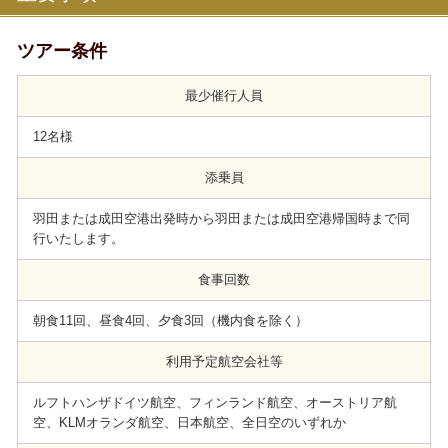
ツアー条件
最少催行人員
12名様
添乗員
羽田または成田空港出発時から羽田または成田空港帰国時まで同
行いたします。
食事回数
朝食11回、昼食4回、夕食3回（機内食を除く）
利用予定航空会社等
ルフトハンザドイツ航空、フィンランド航空、オーストリア航
空、KLMオランダ航空、日本航空、全日空のいずれか