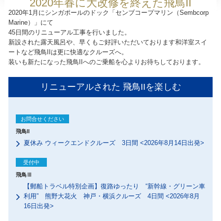
2020年春に大改修を終えた飛鳥II
2020年1月にシンガポールのドック「センブコープマリン（Sembcorp
Marine）」にて
45日間のリニューアル工事を行いました。
新設された露天風呂や、早くもご好評いただいております和洋室スイ
ートなど飛鳥IIは更に快適なクルーズへ。
装いも新たになった飛鳥IIへのご乗船を心よりお待ちしております。
リニューアルされた 飛鳥IIを楽しむ
お問合せください
飛鳥II
夏休み ウィークエンドクルーズ 3日間 <2026年8月14日出発>
受付中
飛鳥Ⅲ
【郵船トラベル特別企画】復路ゆったり “新幹線・グリーン車
利用” 熊野大花火 神戸・横浜クルーズ 4日間 <2026年8月
16日出発>