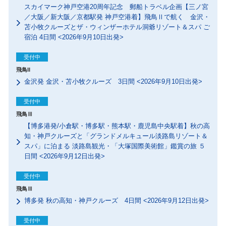
スカイマーク神戸空港20周年記念 郵船トラベル企画【三ノ宮
／大阪／新大阪／京都駅発 神戸空港着】飛鳥Ⅱで航く 金沢・
苫小牧クルーズとザ・ウィンザーホテル洞爺リゾート＆スパ ご
宿泊 4日間 <2026年9月10日出発>
受付中
飛鳥II
金沢発 金沢・苫小牧クルーズ 3日間 <2026年9月10日出発>
受付中
飛鳥Ⅲ
【博多港発/小倉駅・博多駅・熊本駅・鹿児島中央駅着】秋の高
知・神戸クルーズと「グランドメルキュール淡路島リゾート＆
スパ」に泊まる 淡路島観光・「大塚国際美術館」鑑賞の旅 ５
日間 <2026年9月12日出発>
受付中
飛鳥Ⅲ
博多発 秋の高知・神戸クルーズ 4日間 <2026年9月12日出発>
受付中