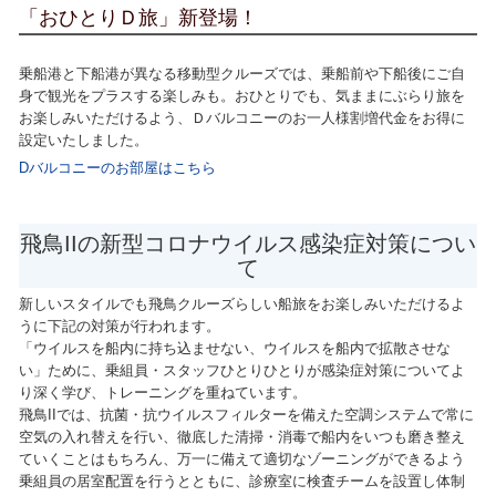
「おひとりＤ旅」新登場！
乗船港と下船港が異なる移動型クルーズでは、乗船前や下船後にご自
身で観光をプラスする楽しみも。おひとりでも、気ままにぶらり旅を
お楽しみいただけるよう、Ｄバルコニーのお一人様割増代金をお得に
設定いたしました。
Dバルコニーのお部屋はこちら
飛鳥IIの新型コロナウイルス感染症対策につい
て
新しいスタイルでも飛鳥クルーズらしい船旅をお楽しみいただけるよ
うに下記の対策が行われます。
「ウイルスを船内に持ち込ませない、ウイルスを船内で拡散させな
い」ために、乗組員・スタッフひとりひとりが感染症対策についてよ
り深く学び、トレーニングを重ねています。
飛鳥IIでは、抗菌・抗ウイルスフィルターを備えた空調システムで常に
空気の入れ替えを行い、徹底した清掃・消毒で船内をいつも磨き整え
ていくことはもちろん、万一に備えて適切なゾーニングができるよう
乗組員の居室配置を行うとともに、診療室に検査チームを設置し体制