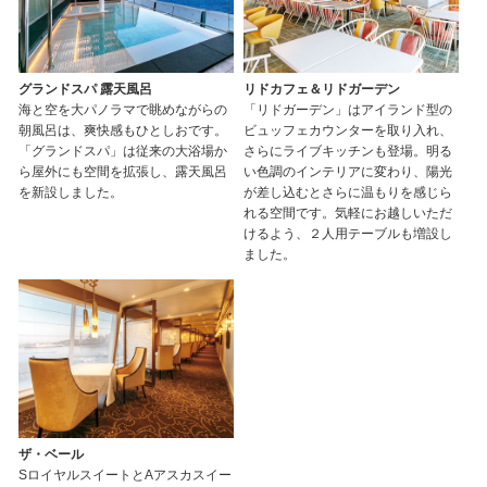
グランドスパ 露天風呂
リドカフェ＆リドガーデン
海と空を大パノラマで眺めながらの
「リドガーデン」はアイランド型の
朝風呂は、爽快感もひとしおです。
ビュッフェカウンターを取り入れ、
「グランドスパ」は従来の大浴場か
さらにライブキッチンも登場。明る
ら屋外にも空間を拡張し、露天風呂
い色調のインテリアに変わり、陽光
を新設しました。
が差し込むとさらに温もりを感じら
れる空間です。気軽にお越しいただ
けるよう、２人用テーブルも増設し
ました。
ザ・ベール
SロイヤルスイートとAアスカスイー