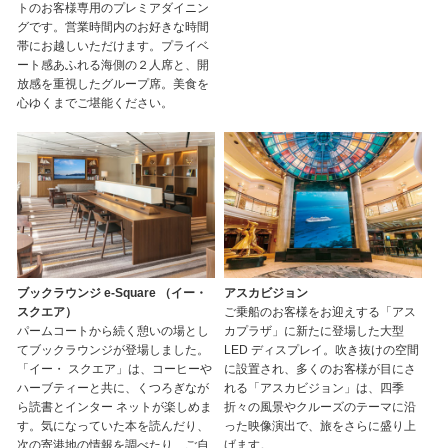
トのお客様専用のプレミアダイニン
グです。営業時間内のお好きな時間
帯にお越しいただけます。プライベ
ート感あふれる海側の２人席と、開
放感を重視したグループ席。美食を
心ゆくまでご堪能ください。
ブックラウンジ e-Square （イー・
アスカビジョン
スクエア）
ご乗船のお客様をお迎えする「アス
パームコートから続く憩いの場とし
カプラザ」に新たに登場した大型
てブックラウンジが登場しました。
LED ディスプレイ。吹き抜けの空間
「イー・ スクエア」は、コーヒーや
に設置され、多くのお客様が目にさ
ハーブティーと共に、くつろぎなが
れる「アスカビジョン」は、四季
ら読書とインター ネットが楽しめま
折々の風景やクルーズのテーマに沿
す。気になっていた本を読んだり、
った映像演出で、旅をさらに盛り上
次の寄港地の情報を調べたり、ご自
げます。