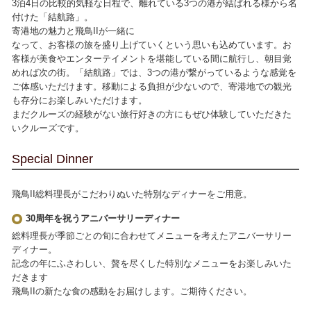
3泊4日の比較的気軽な日程で、離れている3つの港が結ばれる様から名
付けた「結航路」。
寄港地の魅力と飛鳥IIが一緒に
なって、お客様の旅を盛り上げていくという思いも込めています。お
客様が美食やエンターテイメントを堪能している間に航行し、朝目覚
めれば次の街。「結航路」では、3つの港が繋がっているような感覚を
ご体感いただけます。移動による負担が少ないので、寄港地での観光
も存分にお楽しみいただけます。
まだクルーズの経験がない旅行好きの方にもぜひ体験していただきた
いクルーズです。
Special Dinner
飛鳥II総料理長がこだわりぬいた特別なディナーをご用意。
30周年を祝うアニバーサリーディナー
総料理長が季節ごとの旬に合わせてメニューを考えたアニバーサリー
ディナー。
記念の年にふさわしい、贅を尽くした特別なメニューをお楽しみいた
だきます
飛鳥IIの新たな食の感動をお届けします。ご期待ください。